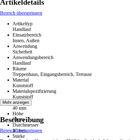
Artikeldetails
Bereich überspringen
Artikeltyp
Handlauf
Einsatzbereich
Innen, Außen
Anwendung
Sicherheit
Anwendungsbereich
Handlauf
Räume
Treppenhaus, Eingangsbereich, Terrasse
Material
Kunststoff
Materialspezifizierung
Kunststoff
Breite
Mehr anzeigen
40 mm
Höhe
Beschreibung
8 mm
Durchmesser
Bereich überspringen
40 mm
Stärke