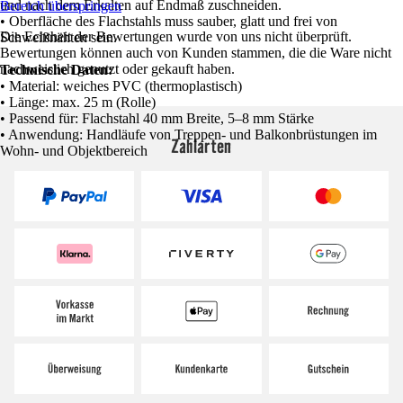
und nach dem Erkalten auf Endmaß zuschneiden.
Bereich überspringen
• Oberfläche des Flachstahls muss sauber, glatt und frei von
Die Echtheit der Bewertungen wurde von uns nicht überprüft.
Schweißnähten sein.
Bewertungen können auch von Kunden stammen, die die Ware nicht
nachweislich genutzt oder gekauft haben.
Technische Daten:
• Material: weiches PVC (thermoplastisch)
• Länge: max. 25 m (Rolle)
• Passend für: Flachstahl 40 mm Breite, 5–8 mm Stärke
• Anwendung: Handläufe von Treppen- und Balkonbrüstungen im
Zahlarten
Wohn- und Objektbereich