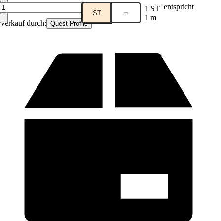
entspricht
1 ST
ST
m
1 m
Verkauf durch:
Quest Profile