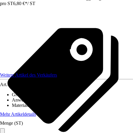
pro ST
6,80 €
*
/
ST
Weitere Artikel des Verkäufers
Art.-Nr.
12585692
Grundfarbe
:
Weiß
Anwendungsbereich
:
Handlauf
Material
:
Kunststoff
Mehr Artikeldetails
Menge (ST)