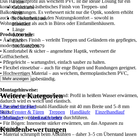
Das Handlaufprofil aus weichem PVC ist die ideale Lösung für ein
4 mm
komfortables und ästhetisches Finish von Treppen- und
Grundfarbe
Balkonbrüstungen. Es verbessert nicht nur die Optik, sondern erhöht
Weiß
auch die Sicherheit und den Nutzungskomfort – sowohl in
Set bestehend aus
Wohngebäuden als auch in Büros oder Einfamilienhäusern.
Handlauf
Länge
Produktvorteile:
1.000 mm
• Ästhetisches Finish – verleiht Treppen und Geländern ein gepflegtes,
EAN
modernes Aussehen.
5905548220079
• Komfortabel & sicher – angenehme Haptik, verbessert die
Griffsicherheit.
• Pflegeleicht – wartungsfrei, einfach sauber zu halten.
• Flexibel einsetzbar – auch für enge Bögen und Rundungen geeignet.
• Hochwertiges Material – aus weichem, thermoplastischem PVC,
UV- und alterungsbeständig.
Mehr anzeigen
Montagehinweise:
Weitere Kategorien
• Aufschieben im warmen Zustand: Profil in heißem Wasser erwärmen,
dadurch wird es weich und elastisch.
• Passend für Flachstahl-Handläufe mit 40 mm Breite und 5–8 mm
Liste überspringen
Stärke.
Holz, Fenster & Türen
Treppen
Handläufe
Einzelhandlauf
• Montage von oben nach unten durchführen.
Handlaufset
Handlaufzubehör
• Für Bögen: Innenseite stärker erwärmen, um das Anpassen zu
Kundenbewertungen
erleichtern.
• Material schrumpft beim Abkühlen – daher 3–5 cm Überstand lassen