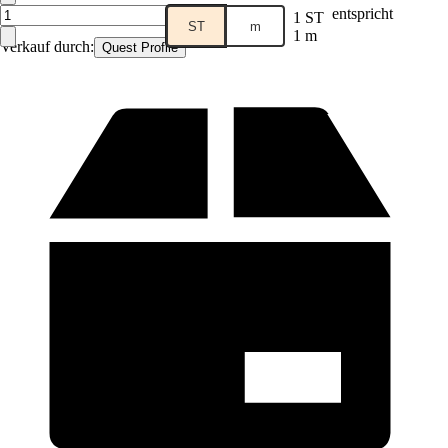
entspricht
1 ST
ST
m
1 m
Verkauf durch:
Quest Profile