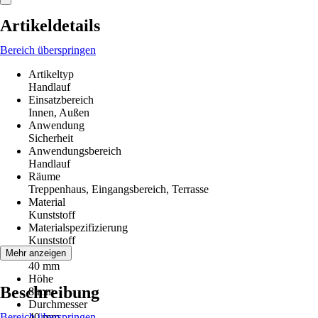
Artikeldetails
Bereich überspringen
Artikeltyp
Handlauf
Einsatzbereich
Innen, Außen
Anwendung
Sicherheit
Anwendungsbereich
Handlauf
Räume
Treppenhaus, Eingangsbereich, Terrasse
Material
Kunststoff
Materialspezifizierung
Kunststoff
Breite
Mehr anzeigen
40 mm
Höhe
Beschreibung
8 mm
Durchmesser
Bereich überspringen
40 mm