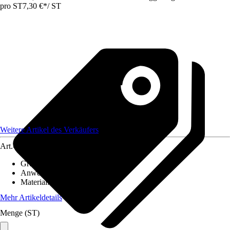
pro ST
7,30 €
*
/
ST
Weitere Artikel des Verkäufers
Art.-Nr.
12585698
Grundfarbe
:
Braun
Anwendungsbereich
:
Handlauf
Material
:
Kunststoff
Mehr Artikeldetails
Menge (ST)