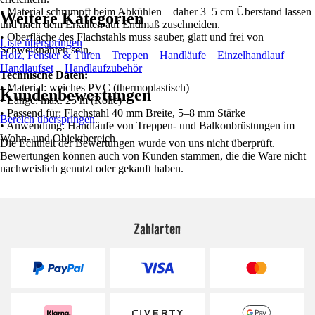
• Material schrumpft beim Abkühlen – daher 3–5 cm Überstand lassen
Weitere Kategorien
und nach dem Erkalten auf Endmaß zuschneiden.
• Oberfläche des Flachstahls muss sauber, glatt und frei von
Liste überspringen
Schweißnähten sein.
Holz, Fenster & Türen
Treppen
Handläufe
Einzelhandlauf
Handlaufset
Handlaufzubehör
Technische Daten:
• Material: weiches PVC (thermoplastisch)
Kundenbewertungen
• Länge: max. 25 m (Rolle)
• Passend für: Flachstahl 40 mm Breite, 5–8 mm Stärke
Bereich überspringen
• Anwendung: Handläufe von Treppen- und Balkonbrüstungen im
Wohn- und Objektbereich
Die Echtheit der Bewertungen wurde von uns nicht überprüft.
Bewertungen können auch von Kunden stammen, die die Ware nicht
nachweislich genutzt oder gekauft haben.
Zahlarten