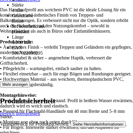
Stärke
Das Handlaufprofil aus weichem PVC ist die ideale Lösung für ein
4 mm
komfortables und ästhetisches Finish von Treppen- und
Grundfarbe
Balkonbrüstungen. Es verbessert nicht nur die Optik, sondern erhöht
Braun
auch die Sicherheit und den Nutzungskomfort – sowohl in
Set bestehend aus
Wohngebäuden als auch in Büros oder Einfamilienhäusern.
Handlauf
Länge
Produktvorteile:
1.000 mm
• Ästhetisches Finish – verleiht Treppen und Geländern ein gepflegtes,
EAN
modernes Aussehen.
5907022993295
• Komfortabel & sicher – angenehme Haptik, verbessert die
Griffsicherheit.
• Pflegeleicht – wartungsfrei, einfach sauber zu halten.
• Flexibel einsetzbar – auch für enge Bögen und Rundungen geeignet.
• Hochwertiges Material – aus weichem, thermoplastischem PVC,
UV- und alterungsbeständig.
Mehr anzeigen
Montagehinweise:
Produktsicherheit
• Aufschieben im warmen Zustand: Profil in heißem Wasser erwärmen,
dadurch wird es weich und elastisch.
• Passend für Flachstahl-Handläufe mit 40 mm Breite und 5–8 mm
Bereich überspringen
Stärke.
• Montage von oben nach unten durchführen.
Verantwortlich für Produktsicherheit:
.
Siehe Herstellerinformationen
• Für Bögen: Innenseite stärker erwärmen, um das Anpassen zu
erleichtern.