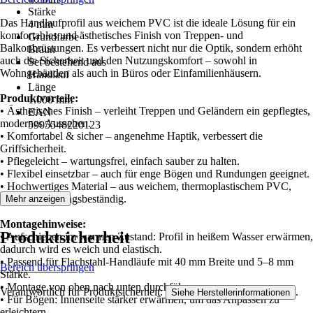
Stärke
Das Handlaufprofil aus weichem PVC ist die ideale Lösung für ein
4 mm
komfortables und ästhetisches Finish von Treppen- und
Grundfarbe
Balkonbrüstungen. Es verbessert nicht nur die Optik, sondern erhöht
Braun
auch die Sicherheit und den Nutzungskomfort – sowohl in
Set bestehend aus
Wohngebäuden als auch in Büros oder Einfamilienhäusern.
Handlauf
Länge
Produktvorteile:
1.000 mm
• Ästhetisches Finish – verleiht Treppen und Geländern ein gepflegtes,
EAN
modernes Aussehen.
5905548220123
• Komfortabel & sicher – angenehme Haptik, verbessert die
Griffsicherheit.
• Pflegeleicht – wartungsfrei, einfach sauber zu halten.
• Flexibel einsetzbar – auch für enge Bögen und Rundungen geeignet.
• Hochwertiges Material – aus weichem, thermoplastischem PVC,
UV- und alterungsbeständig.
Mehr anzeigen
Montagehinweise:
Produktsicherheit
• Aufschieben im warmen Zustand: Profil in heißem Wasser erwärmen,
dadurch wird es weich und elastisch.
• Passend für Flachstahl-Handläufe mit 40 mm Breite und 5–8 mm
Bereich überspringen
Stärke.
• Montage von oben nach unten durchführen.
Verantwortlich für Produktsicherheit:
.
Siehe Herstellerinformationen
• Für Bögen: Innenseite stärker erwärmen, um das Anpassen zu
erleichtern.