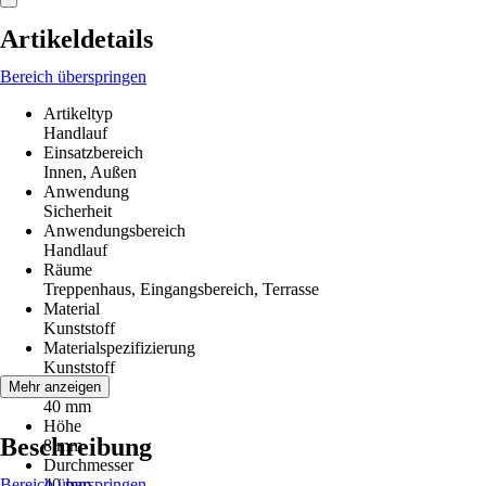
Artikeldetails
Bereich überspringen
Artikeltyp
Handlauf
Einsatzbereich
Innen, Außen
Anwendung
Sicherheit
Anwendungsbereich
Handlauf
Räume
Treppenhaus, Eingangsbereich, Terrasse
Material
Kunststoff
Materialspezifizierung
Kunststoff
Breite
Mehr anzeigen
40 mm
Höhe
Beschreibung
8 mm
Durchmesser
Bereich überspringen
40 mm