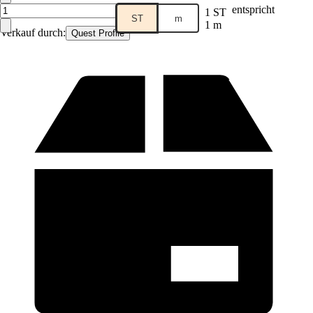
entspricht
1 ST
ST
m
1 m
Verkauf durch:
Quest Profile