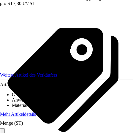
pro ST
7,30 €
*
/
ST
Weitere Artikel des Verkäufers
Art.-Nr.
12585711
Grundfarbe
:
Braun
Anwendungsbereich
:
Handlauf
Material
:
Kunststoff
Mehr Artikeldetails
Menge (ST)