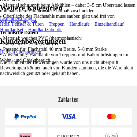
• Material schrumpft beim Abkühlen – daher 3–5 cm Überstand lassen
Weitere Kategorien
und nach dem Erkalten auf Endmaß zuschneiden.
• Oberfläche des Flachstahls muss sauber, glatt und frei von
Liste überspringen
Schweißnähten sein.
Holz, Fenster & Türen
Treppen
Handläufe
Einzelhandlauf
Handlaufset
Handlaufzubehör
Technische Daten:
• Material: weiches PVC (thermoplastisch)
Kundenbewertungen
• Länge: max. 25 m (Rolle)
• Passend für: Flachstahl 40 mm Breite, 5–8 mm Stärke
Bereich überspringen
• Anwendung: Handläufe von Treppen- und Balkonbrüstungen im
Wohn- und Objektbereich
Die Echtheit der Bewertungen wurde von uns nicht überprüft.
Bewertungen können auch von Kunden stammen, die die Ware nicht
nachweislich genutzt oder gekauft haben.
Zahlarten