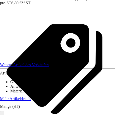
pro ST
6,80 €
*
/
ST
Weitere Artikel des Verkäufers
Art.-Nr.
12585693
Grundfarbe
:
Braun
Anwendungsbereich
:
Handlauf
Material
:
Kunststoff
Mehr Artikeldetails
Menge (ST)