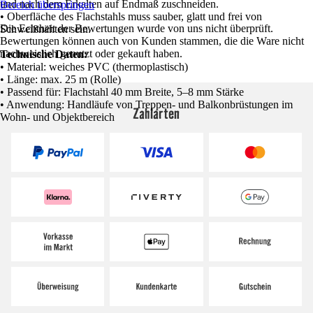
und nach dem Erkalten auf Endmaß zuschneiden.
Bereich überspringen
• Oberfläche des Flachstahls muss sauber, glatt und frei von
Die Echtheit der Bewertungen wurde von uns nicht überprüft.
Schweißnähten sein.
Bewertungen können auch von Kunden stammen, die die Ware nicht
nachweislich genutzt oder gekauft haben.
Technische Daten:
• Material: weiches PVC (thermoplastisch)
• Länge: max. 25 m (Rolle)
• Passend für: Flachstahl 40 mm Breite, 5–8 mm Stärke
• Anwendung: Handläufe von Treppen- und Balkonbrüstungen im
Zahlarten
Wohn- und Objektbereich