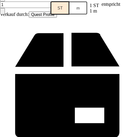
entspricht
1 ST
ST
m
1 m
Verkauf durch:
Quest Profile