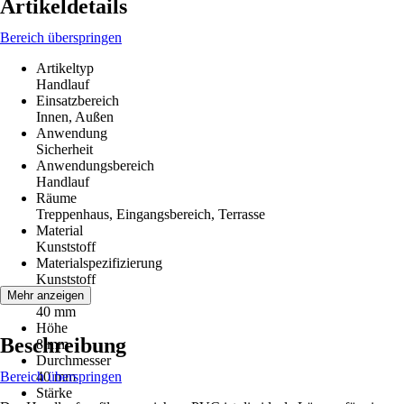
Artikeldetails
Bereich überspringen
Artikeltyp
Handlauf
Einsatzbereich
Innen, Außen
Anwendung
Sicherheit
Anwendungsbereich
Handlauf
Räume
Treppenhaus, Eingangsbereich, Terrasse
Material
Kunststoff
Materialspezifizierung
Kunststoff
Breite
Mehr anzeigen
40 mm
Höhe
Beschreibung
8 mm
Durchmesser
Bereich überspringen
40 mm
Stärke