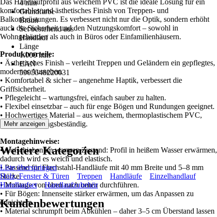
Das Handlaufprofil aus weichem PVC ist die ideale Lösung für ein
4 mm
komfortables und ästhetisches Finish von Treppen- und
Grundfarbe
Balkonbrüstungen. Es verbessert nicht nur die Optik, sondern erhöht
Braun
auch die Sicherheit und den Nutzungskomfort – sowohl in
Set bestehend aus
Wohngebäuden als auch in Büros oder Einfamilienhäusern.
Handlauf
Länge
Produktvorteile:
1.000 mm
• Ästhetisches Finish – verleiht Treppen und Geländern ein gepflegtes,
EAN
modernes Aussehen.
5905548220031
• Komfortabel & sicher – angenehme Haptik, verbessert die
Griffsicherheit.
• Pflegeleicht – wartungsfrei, einfach sauber zu halten.
• Flexibel einsetzbar – auch für enge Bögen und Rundungen geeignet.
• Hochwertiges Material – aus weichem, thermoplastischem PVC,
UV- und alterungsbeständig.
Mehr anzeigen
Montagehinweise:
Weitere Kategorien
• Aufschieben im warmen Zustand: Profil in heißem Wasser erwärmen,
dadurch wird es weich und elastisch.
• Passend für Flachstahl-Handläufe mit 40 mm Breite und 5–8 mm
Liste überspringen
Stärke.
Holz, Fenster & Türen
Treppen
Handläufe
Einzelhandlauf
• Montage von oben nach unten durchführen.
Handlaufset
Handlaufzubehör
• Für Bögen: Innenseite stärker erwärmen, um das Anpassen zu
Kundenbewertungen
erleichtern.
• Material schrumpft beim Abkühlen – daher 3–5 cm Überstand lassen