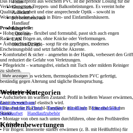
Das Handlaufprofil aus weichem PVC ist die perfekte Lösung für die
4 mm
Verkleidung von Treppen- und Balkonbrüstungen. Es vereint hohe
Grundfarbe
Qualität, Sicherheit und eine ansprechende Optik – sowohl in
Anthrazit
Wohngebäuden als auch in Büro- und Einfamilienhäusern.
Set bestehend aus
Handlauf
Produktvorteile:
Länge
• Hohe Qualität – flexibel und formstabil, passt sich auch engen
1.000 mm
Radien und Bögen an, ohne Knicke oder Verformungen.
EAN
• Ästhetisches Design – sorgt für ein gepflegtes, modernes
5905548225951
Erscheinungsbild und setzt farbliche Akzente.
• Komfortabel & sicher – angenehm in der Haptik, verbessert den Griff
und reduziert die Gefahr von Verletzungen.
• Pflegeleicht – wartungsfrei, einfach mit Tuch oder mildem Reiniger
zu säubern.
• Langlebig – aus weichem, thermoplastischem PVC gefertigt,
Mehr anzeigen
beständig gegen Alterung und tägliche Beanspruchung.
Weitere Kategorien
Montagehinweise:
• Aufschieben im warmen Zustand: Profil in heißem Wasser erwärmen,
damit es weich und elastisch wird.
Liste überspringen
• Passend für Flachstahl-Handläufe mit 40 mm Breite und 5–8 mm
Holz, Fenster & Türen
Treppen
Handläufe
Einzelhandlauf
Stärke.
Handlaufset
Handlaufzubehör
• Montage von oben nach unten durchführen, ohne den Profilstreifen
Kundenbewertungen
zu dehnen.
• Für Bögen: Innenseite stärker erwärmen (z. B. mit Heißluftfön) für