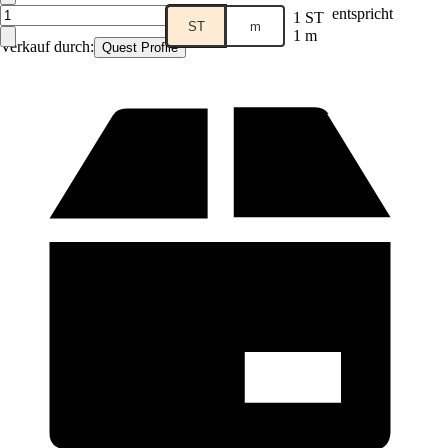
entspricht
1 ST
ST
m
1 m
Verkauf durch:
Quest Profile