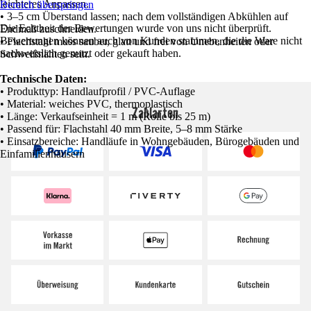
leichteres Anpassen.
Bereich überspringen
• 3–5 cm Überstand lassen; nach dem vollständigen Abkühlen auf
Die Echtheit der Bewertungen wurde von uns nicht überprüft.
Endmaß zuschneiden.
Bewertungen können auch von Kunden stammen, die die Ware nicht
• Flachstahl muss sauber, glatt und frei von Unebenheiten oder
nachweislich genutzt oder gekauft haben.
Schweißnähten sein.
Technische Daten:
• Produkttyp: Handlaufprofil / PVC-Auflage
• Material: weiches PVC, thermoplastisch
Zahlarten
• Länge: Verkaufseinheit = 1 m (Rolle bis 25 m)
• Passend für: Flachstahl 40 mm Breite, 5–8 mm Stärke
• Einsatzbereiche: Handläufe in Wohngebäuden, Bürogebäuden und
Einfamilienhäusern