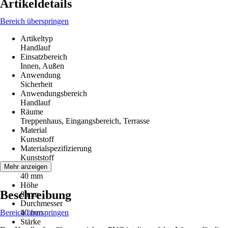
Artikeldetails
Bereich überspringen
Artikeltyp
Handlauf
Einsatzbereich
Innen, Außen
Anwendung
Sicherheit
Anwendungsbereich
Handlauf
Räume
Treppenhaus, Eingangsbereich, Terrasse
Material
Kunststoff
Materialspezifizierung
Kunststoff
Breite
Mehr anzeigen
40 mm
Höhe
Beschreibung
8 mm
Durchmesser
Bereich überspringen
40 mm
Stärke