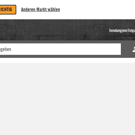
RICHTIG
Anderen Markt wählen
Sendungsverfolg