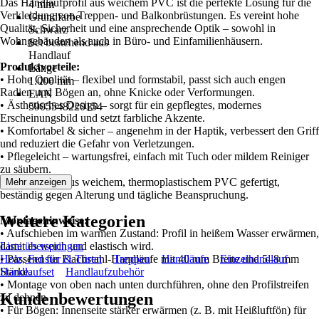
Das Handlaufprofil aus weichem PVC ist die perfekte Lösung für die
4 mm
Verkleidung von Treppen- und Balkonbrüstungen. Es vereint hohe
Grundfarbe
Qualität, Sicherheit und eine ansprechende Optik – sowohl in
Schwarz
Wohngebäuden als auch in Büro- und Einfamilienhäusern.
Set bestehend aus
Handlauf
Produktvorteile:
Länge
• Hohe Qualität – flexibel und formstabil, passt sich auch engen
1.000 mm
Radien und Bögen an, ohne Knicke oder Verformungen.
EAN
• Ästhetisches Design – sorgt für ein gepflegtes, modernes
5905548220154
Erscheinungsbild und setzt farbliche Akzente.
• Komfortabel & sicher – angenehm in der Haptik, verbessert den Griff
und reduziert die Gefahr von Verletzungen.
• Pflegeleicht – wartungsfrei, einfach mit Tuch oder mildem Reiniger
zu säubern.
• Langlebig – aus weichem, thermoplastischem PVC gefertigt,
Mehr anzeigen
beständig gegen Alterung und tägliche Beanspruchung.
Weitere Kategorien
Montagehinweise:
• Aufschieben im warmen Zustand: Profil in heißem Wasser erwärmen,
damit es weich und elastisch wird.
Liste überspringen
• Passend für Flachstahl-Handläufe mit 40 mm Breite und 5–8 mm
Holz, Fenster & Türen
Treppen
Handläufe
Einzelhandlauf
Stärke.
Handlaufset
Handlaufzubehör
• Montage von oben nach unten durchführen, ohne den Profilstreifen
Kundenbewertungen
zu dehnen.
• Für Bögen: Innenseite stärker erwärmen (z. B. mit Heißluftfön) für