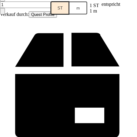
entspricht
1 ST
ST
m
1 m
Verkauf durch:
Quest Profile