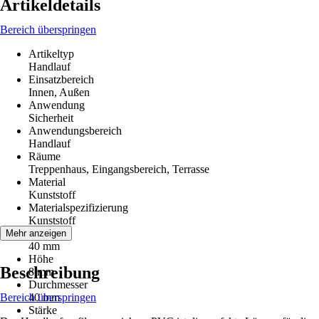
Artikeldetails
Bereich überspringen
Artikeltyp
Handlauf
Einsatzbereich
Innen, Außen
Anwendung
Sicherheit
Anwendungsbereich
Handlauf
Räume
Treppenhaus, Eingangsbereich, Terrasse
Material
Kunststoff
Materialspezifizierung
Kunststoff
Breite
Mehr anzeigen
40 mm
Höhe
Beschreibung
8 mm
Durchmesser
Bereich überspringen
40 mm
Stärke