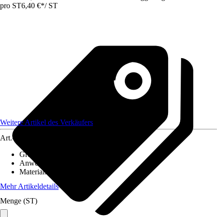
pro ST
6,40 €
*
/
ST
Weitere Artikel des Verkäufers
Art.-Nr.
12585706
Grundfarbe
:
Schwarz
Anwendungsbereich
:
Handlauf
Material
:
Kunststoff
Mehr Artikeldetails
Menge (ST)