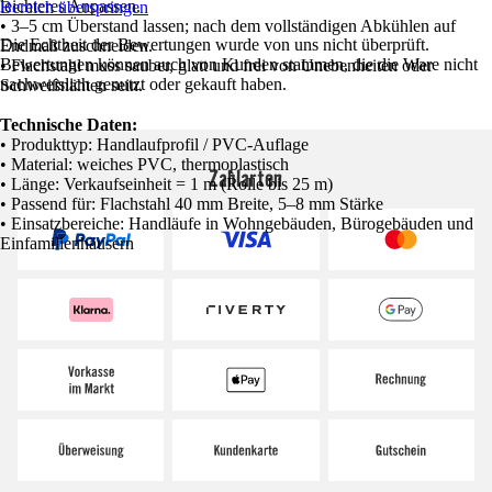
leichteres Anpassen.
Bereich überspringen
• 3–5 cm Überstand lassen; nach dem vollständigen Abkühlen auf
Die Echtheit der Bewertungen wurde von uns nicht überprüft.
Endmaß zuschneiden.
Bewertungen können auch von Kunden stammen, die die Ware nicht
• Flachstahl muss sauber, glatt und frei von Unebenheiten oder
nachweislich genutzt oder gekauft haben.
Schweißnähten sein.
Technische Daten:
• Produkttyp: Handlaufprofil / PVC-Auflage
• Material: weiches PVC, thermoplastisch
Zahlarten
• Länge: Verkaufseinheit = 1 m (Rolle bis 25 m)
• Passend für: Flachstahl 40 mm Breite, 5–8 mm Stärke
• Einsatzbereiche: Handläufe in Wohngebäuden, Bürogebäuden und
Einfamilienhäusern