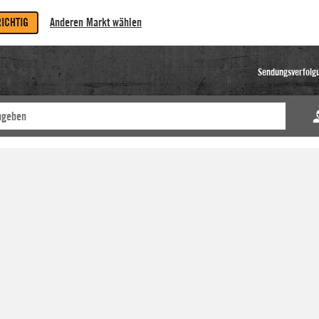
RICHTIG
Anderen Markt wählen
Sendungsverfolg