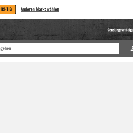
RICHTIG
Anderen Markt wählen
Sendungsverfolg