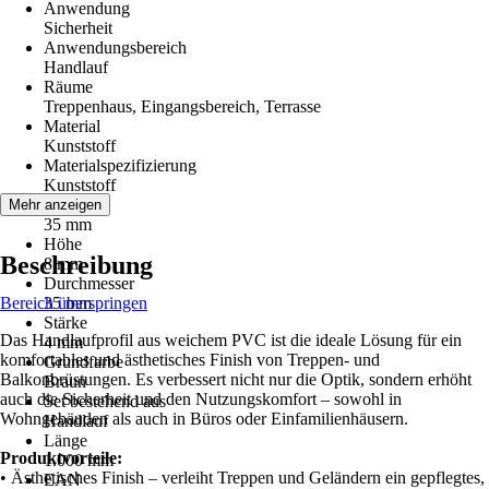
Anwendung
Sicherheit
Anwendungsbereich
Handlauf
Räume
Treppenhaus, Eingangsbereich, Terrasse
Material
Kunststoff
Materialspezifizierung
Kunststoff
Breite
Mehr anzeigen
35 mm
Höhe
Beschreibung
8 mm
Durchmesser
Bereich überspringen
35 mm
Stärke
Das Handlaufprofil aus weichem PVC ist die ideale Lösung für ein
4 mm
komfortables und ästhetisches Finish von Treppen- und
Grundfarbe
Balkonbrüstungen. Es verbessert nicht nur die Optik, sondern erhöht
Braun
auch die Sicherheit und den Nutzungskomfort – sowohl in
Set bestehend aus
Wohngebäuden als auch in Büros oder Einfamilienhäusern.
Handlauf
Länge
Produktvorteile:
1.000 mm
• Ästhetisches Finish – verleiht Treppen und Geländern ein gepflegtes,
EAN