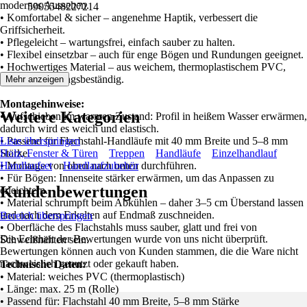
modernes Aussehen.
5905548227214
• Komfortabel & sicher – angenehme Haptik, verbessert die
Griffsicherheit.
• Pflegeleicht – wartungsfrei, einfach sauber zu halten.
• Flexibel einsetzbar – auch für enge Bögen und Rundungen geeignet.
• Hochwertiges Material – aus weichem, thermoplastischem PVC,
UV- und alterungsbeständig.
Mehr anzeigen
Montagehinweise:
Weitere Kategorien
• Aufschieben im warmen Zustand: Profil in heißem Wasser erwärmen,
dadurch wird es weich und elastisch.
• Passend für Flachstahl-Handläufe mit 40 mm Breite und 5–8 mm
Liste überspringen
Stärke.
Holz, Fenster & Türen
Treppen
Handläufe
Einzelhandlauf
• Montage von oben nach unten durchführen.
Handlaufset
Handlaufzubehör
• Für Bögen: Innenseite stärker erwärmen, um das Anpassen zu
Kundenbewertungen
erleichtern.
• Material schrumpft beim Abkühlen – daher 3–5 cm Überstand lassen
und nach dem Erkalten auf Endmaß zuschneiden.
Bereich überspringen
• Oberfläche des Flachstahls muss sauber, glatt und frei von
Die Echtheit der Bewertungen wurde von uns nicht überprüft.
Schweißnähten sein.
Bewertungen können auch von Kunden stammen, die die Ware nicht
nachweislich genutzt oder gekauft haben.
Technische Daten:
• Material: weiches PVC (thermoplastisch)
• Länge: max. 25 m (Rolle)
• Passend für: Flachstahl 40 mm Breite, 5–8 mm Stärke