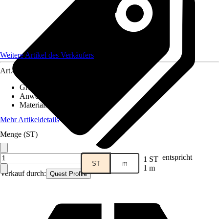
Weitere Artikel des Verkäufers
Art.-Nr.
12585701
Grundfarbe
:
Braun
Anwendungsbereich
:
Handlauf
Material
:
Kunststoff
Mehr Artikeldetails
Menge (ST)
entspricht
1 ST
ST
m
1 m
Verkauf durch:
Quest Profile