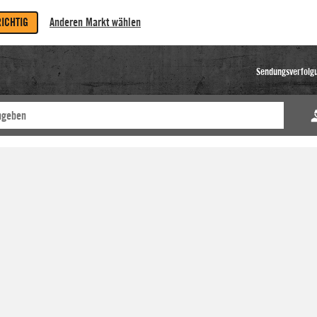
RICHTIG
Anderen Markt wählen
Sendungsverfolg