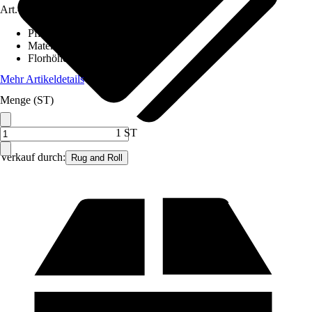
Art.-Nr.
12579268
Pflegehinweis
:
Nicht waschen
Material
:
Wolle
Florhöhe (ca.)
:
1,2 mm
Mehr Artikeldetails
Menge (ST)
1 ST
Verkauf durch:
Rug and Roll