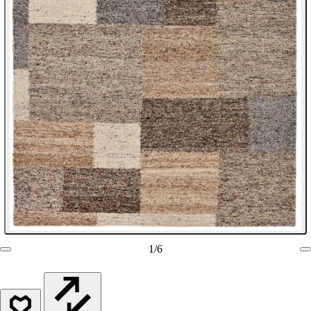
1
/
6