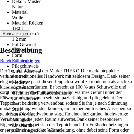
Dekor / Muster
Natur
Material
Wolle
Material Rücken
Textil
Florhöhe (ca.)
Mehr anzeigen
1,2 mm
Pol-Gewicht
Beschreibung
2.600 g/m²
Form
Bereich überspringen
Rechteckig
Pflegehinweis
Der Teppich Ehrwald der Marke THEKO Die markenteppiche
Nicht waschen
verbindet traditionelles Handwerk mit zeitlosem Design. Dank seiner
Stilwelt
eleganten Farbe passt dieser Teppich sowohl zu modernen als auch zu
Modern
klassischen Innenräumen. Er besteht zu 100 % aus Schurwolle und
Eigenschaft
sorgt nicht nur für ein angenehmes und warmes Gefühl unter den
Geeignet für Fußbodenheizung
Füßen, sondern ist auch sehr strapazierfähig und pflegeleicht.Der
Einsatzbereich
Teppich ist beidseitig verwendbar, sodass Sie ihn je nach Stimmung
Innen
und Einrichtung wenden können, um immer ein frisches Aussehen zu
Serie
genießen. Die Handwebung sorgt für eine einzigartige, hochwertige
EHRWALD
Verarbeitung, die jeden Raum aufwertet.Dank seiner besonderen
Artikelart
Eigenschaften eignet sich der Teppich auch für Fußbodenheizungen –
Einzelartikel
er sorgt für eine perfekte Wärmeleitung, ohne dabei seine Form oder
Elektroaltgerät-Rücknahme