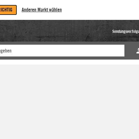
RICHTIG
Anderen Markt wählen
Sendungsverfolg