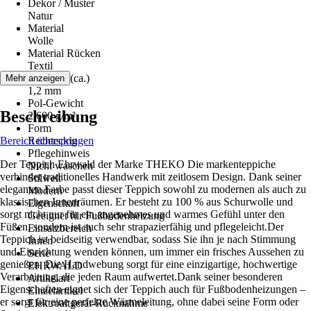
Dekor / Muster
Natur
Material
Wolle
Material Rücken
Textil
Florhöhe (ca.)
Mehr anzeigen
1,2 mm
Pol-Gewicht
Beschreibung
2.600 g/m²
Form
Bereich überspringen
Rechteckig
Pflegehinweis
Der Teppich Ehrwald der Marke THEKO Die markenteppiche
Nicht waschen
verbindet traditionelles Handwerk mit zeitlosem Design. Dank seiner
Stilwelt
eleganten Farbe passt dieser Teppich sowohl zu modernen als auch zu
Modern
klassischen Innenräumen. Er besteht zu 100 % aus Schurwolle und
Eigenschaft
sorgt nicht nur für ein angenehmes und warmes Gefühl unter den
Geeignet für Fußbodenheizung
Füßen, sondern ist auch sehr strapazierfähig und pflegeleicht.Der
Einsatzbereich
Teppich ist beidseitig verwendbar, sodass Sie ihn je nach Stimmung
Innen
und Einrichtung wenden können, um immer ein frisches Aussehen zu
Serie
genießen. Die Handwebung sorgt für eine einzigartige, hochwertige
EHRWALD
Verarbeitung, die jeden Raum aufwertet.Dank seiner besonderen
Artikelart
Eigenschaften eignet sich der Teppich auch für Fußbodenheizungen –
Einzelartikel
er sorgt für eine perfekte Wärmeleitung, ohne dabei seine Form oder
Elektroaltgerät-Rücknahme