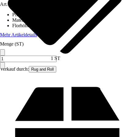
Art.-Nr.
12579283
Pflegehinweis
:
Nicht waschen
Material
:
Wolle
Florhöhe (ca.)
:
1,2 mm
Mehr Artikeldetails
Menge (ST)
1 ST
Verkauf durch:
Rug and Roll