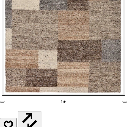
1
/
6