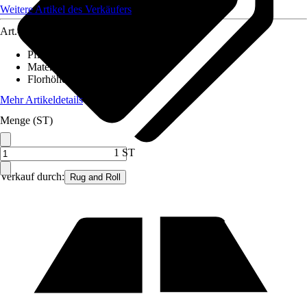
Weitere Artikel des Verkäufers
Art.-Nr.
12579275
Pflegehinweis
:
Nicht waschen
Material
:
Wolle
Florhöhe (ca.)
:
1,2 mm
Mehr Artikeldetails
Menge (ST)
1 ST
Verkauf durch:
Rug and Roll