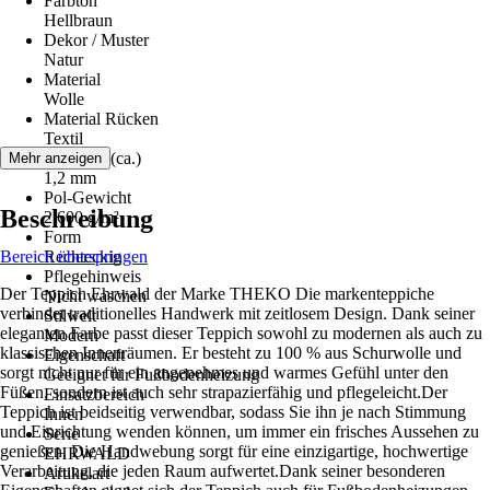
Farbton
Hellbraun
Dekor / Muster
Natur
Material
Wolle
Material Rücken
Textil
Florhöhe (ca.)
Mehr anzeigen
1,2 mm
Pol-Gewicht
Beschreibung
2.600 g/m²
Form
Bereich überspringen
Rechteckig
Pflegehinweis
Der Teppich Ehrwald der Marke THEKO Die markenteppiche
Nicht waschen
verbindet traditionelles Handwerk mit zeitlosem Design. Dank seiner
Stilwelt
eleganten Farbe passt dieser Teppich sowohl zu modernen als auch zu
Modern
klassischen Innenräumen. Er besteht zu 100 % aus Schurwolle und
Eigenschaft
sorgt nicht nur für ein angenehmes und warmes Gefühl unter den
Geeignet für Fußbodenheizung
Füßen, sondern ist auch sehr strapazierfähig und pflegeleicht.Der
Einsatzbereich
Teppich ist beidseitig verwendbar, sodass Sie ihn je nach Stimmung
Innen
und Einrichtung wenden können, um immer ein frisches Aussehen zu
Serie
genießen. Die Handwebung sorgt für eine einzigartige, hochwertige
EHRWALD
Verarbeitung, die jeden Raum aufwertet.Dank seiner besonderen
Artikelart