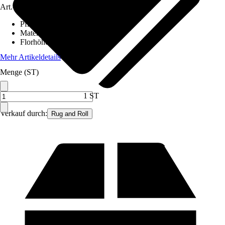
Art.-Nr.
12579282
Pflegehinweis
:
Nicht waschen
Material
:
Wolle
Florhöhe (ca.)
:
1,2 mm
Mehr Artikeldetails
Menge (ST)
1 ST
Verkauf durch:
Rug and Roll