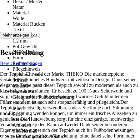
Dekor / Muster
Natur
Material
Wolle
Material Rücken
Textil
Florhöhe (ca.)
Mehr anzeigen
1,2 mm
Pol-Gewicht
Beschreibung
2.600 g/m²
Form
Bereich überspringen
Rechteckig
Pflegehinweis
Der Teppich Ehrwald der Marke THEKO Die markenteppiche
Nicht waschen
verbindet traditionelles Handwerk mit zeitlosem Design. Dank seiner
Stilwelt
eleganten Farbe passt dieser Teppich sowohl zu modernen als auch zu
Modern
klassischen Innenräumen. Er besteht zu 100 % aus Schurwolle und
Eigenschaft
sorgt nicht nur für ein angenehmes und warmes Gefühl unter den
Geeignet für Fußbodenheizung
Füßen, sondern ist auch sehr strapazierfähig und pflegeleicht.Der
Einsatzbereich
Teppich ist beidseitig verwendbar, sodass Sie ihn je nach Stimmung
Innen
und Einrichtung wenden können, um immer ein frisches Aussehen zu
Serie
genießen. Die Handwebung sorgt für eine einzigartige, hochwertige
EHRWALD
Verarbeitung, die jeden Raum aufwertet.Dank seiner besonderen
Artikelart
Eigenschaften eignet sich der Teppich auch für Fußbodenheizungen –
Einzelartikel
er sorgt für eine perfekte Wärmeleitung, ohne dabei seine Form oder
Elektroaltgerät-Rücknahme