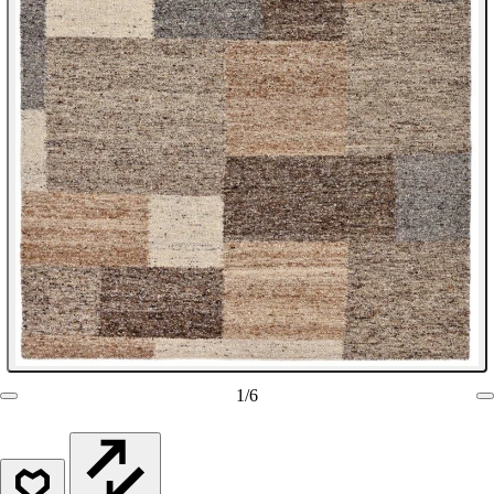
1
/
6