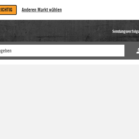
RICHTIG
Anderen Markt wählen
Sendungsverfolg