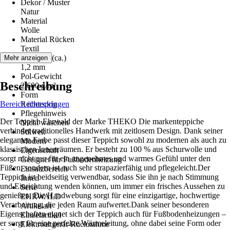
Dekor / Muster
Natur
Material
Wolle
Material Rücken
Textil
Florhöhe (ca.)
Mehr anzeigen
1,2 mm
Pol-Gewicht
Beschreibung
2.600 g/m²
Form
Bereich überspringen
Rechteckig
Pflegehinweis
Der Teppich Ehrwald der Marke THEKO Die markenteppiche
Nicht waschen
verbindet traditionelles Handwerk mit zeitlosem Design. Dank seiner
Stilwelt
eleganten Farbe passt dieser Teppich sowohl zu modernen als auch zu
Modern
klassischen Innenräumen. Er besteht zu 100 % aus Schurwolle und
Eigenschaft
sorgt nicht nur für ein angenehmes und warmes Gefühl unter den
Geeignet für Fußbodenheizung
Füßen, sondern ist auch sehr strapazierfähig und pflegeleicht.Der
Einsatzbereich
Teppich ist beidseitig verwendbar, sodass Sie ihn je nach Stimmung
Innen
und Einrichtung wenden können, um immer ein frisches Aussehen zu
Serie
genießen. Die Handwebung sorgt für eine einzigartige, hochwertige
EHRWALD
Verarbeitung, die jeden Raum aufwertet.Dank seiner besonderen
Artikelart
Eigenschaften eignet sich der Teppich auch für Fußbodenheizungen –
Einzelartikel
er sorgt für eine perfekte Wärmeleitung, ohne dabei seine Form oder
Elektroaltgerät-Rücknahme