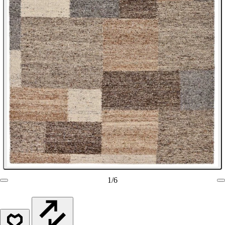
1
/
6