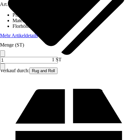
Art.-Nr.
12579266
Pflegehinweis
:
Nicht waschen
Material
:
Wolle
Florhöhe (ca.)
:
1,2 mm
Mehr Artikeldetails
Menge (ST)
1 ST
Verkauf durch:
Rug and Roll