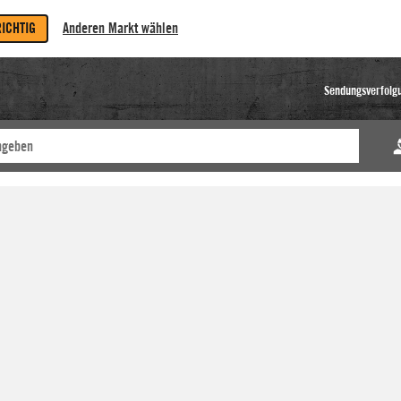
RICHTIG
Anderen Markt wählen
Sendungsverfolg