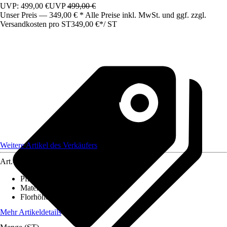
UVP: 499,00 €
UVP
499,00 €
Unser Preis — 349,00 € * Alle Preise inkl. MwSt. und ggf. zzgl.
Versandkosten pro ST
349,00 €
*
/
ST
Weitere Artikel des Verkäufers
Art.-Nr.
12579264
Pflegehinweis
:
Nicht waschen
Material
:
Wolle
Florhöhe (ca.)
:
1,8 mm
Mehr Artikeldetails