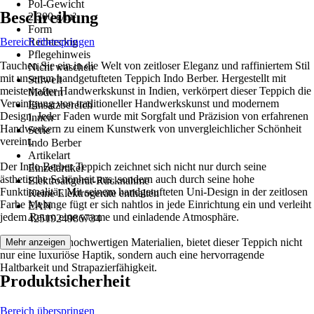
Pol-Gewicht
Beschreibung
2.300 g/m²
Form
Bereich überspringen
Rechteckig
Pflegehinweis
Tauchen Sie ein in die Welt von zeitloser Eleganz und raffiniertem Stil
Nicht waschen
mit unserem handgetufteten Teppich Indo Berber. Hergestellt mit
Stilwelt
meisterhafter Handwerkskunst in Indien, verkörpert dieser Teppich die
Modern
Vereinigung von traditioneller Handwerkskunst und modernem
Einsatzbereich
Design. Jeder Faden wurde mit Sorgfalt und Präzision von erfahrenen
Innen
Handwerkern zu einem Kunstwerk von unvergleichlicher Schönheit
Serie
vereint.
Indo Berber
Artikelart
Der Indo Berber Teppich zeichnet sich nicht nur durch seine
Einzelartikel
ästhetische Schönheit aus, sondern auch durch seine hohe
Elektroaltgerät-Rücknahme
Funktionalität. Mit seinem handgetufteten Uni-Design in der zeitlosen
Keine Elektrogeräte enthalten
Farbe Melange fügt er sich nahtlos in jede Einrichtung ein und verleiht
EAN
jedem Raum eine warme und einladende Atmosphäre.
4251924986734
Hergestellt aus hochwertigen Materialien, bietet dieser Teppich nicht
Mehr anzeigen
nur eine luxuriöse Haptik, sondern auch eine hervorragende
Haltbarkeit und Strapazierfähigkeit.
Produktsicherheit
Bereich überspringen