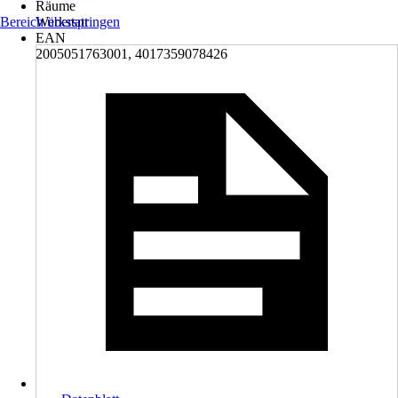
Räume
Bereich überspringen
Werkstatt
EAN
2005051763001, 4017359078426