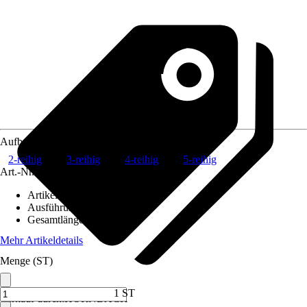
Aufbau Borsten
2-reihig
3-reihig
4-reihig
5-reihig
Art.-Nr.
5051763
Artikeltyp
:
Bürste
Ausführung
:
Drahtbürste
Gesamtlänge
:
290 mm
Mehr Artikeldetails
Menge (ST)
1 ST
Verkauf durch:
HORNBACH