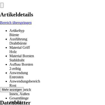
Artikeldetails
Bereich überspringen
Artikeltyp
Bürste
Ausführung
Drahtbürste
Material Griff
Holz
Material Borsten
Stahldraht
Aufbau Borsten
2-reihig
Anwendung
Entrosten
Anwendungsbereich
Rost
Einsatzbereich
Mehr anzeigen
Innen, Außen
Gesamtlänge
Datenblätter
290 mm