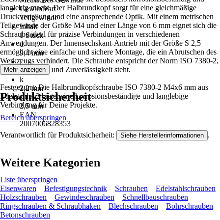
langlebig macht. Der Halbrundkopf sorgt für eine gleichmäßige
Gewindeart
Druckverteilung und eine ansprechende Optik. Mit einem metrischen
Teilgewinde
Teilgewinde der Größe M4 und einer Länge von 6 mm eignet sich die
Inhalt
Schraube ideal für präzise Verbindungen in verschiedenen
1 Stück
Anwendungen. Der Innensechskant-Antrieb mit der Größe S 2,5
d
ermöglicht eine einfache und sichere Montage, die ein Abrutschen des
9,4 mm
Werkzeugs verhindert. Die Schraube entspricht der Norm ISO 7380-2,
l
was für Qualität und Zuverlässigkeit steht.
Mehr anzeigen
6 mm
k
Festgezurrt: Die Halbrundkopfschraube ISO 7380-2 M4x6 mm aus
2,2 mm
Produktsicherheit
Edelstahl A2 bietet eine korrosionsbeständige und langlebige
s
Verbindung für Deine Projekte.
2,5 mm
EAN
Bereich überspringen
2007006828353
Verantwortlich für Produktsicherheit:
.
Siehe Herstellerinformationen
Weitere Kategorien
Liste überspringen
Eisenwaren
Befestigungstechnik
Schrauben
Edelstahlschrauben
Holzschrauben
Gewindeschrauben
Schnellbauschrauben
Ringschrauben & Schraubhaken
Blechschrauben
Bohrschrauben
Betonschrauben