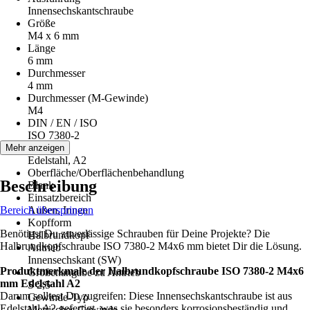
Innensechskantschraube
Größe
M4 x 6 mm
Länge
6 mm
Durchmesser
4 mm
Durchmesser (M-Gewinde)
M4
DIN / EN / ISO
ISO 7380-2
Material
Mehr anzeigen
Edelstahl, A2
Oberfläche/Oberflächenbehandlung
Beschreibung
Blank
Einsatzbereich
Bereich überspringen
Außen, Innen
Kopfform
Benötigst Du zuverlässige Schrauben für Deine Projekte? Die
Halbrundkopf
Halbrundkopfschraube ISO 7380-2 M4x6 mm bietet Dir die Lösung.
Antrieb
Innensechskant (SW)
Produktmerkmale der Halbrundkopfschraube ISO 7380-2 M4x6
Größenangabe zu Antrieb
mm Edelstahl A2
S 2,5
Darum solltest Du zugreifen: Diese Innensechskantschraube ist aus
Gewinde-Typ
Edelstahl A2 gefertigt, was sie besonders korrosionsbeständig und
Metrisches Gewinde