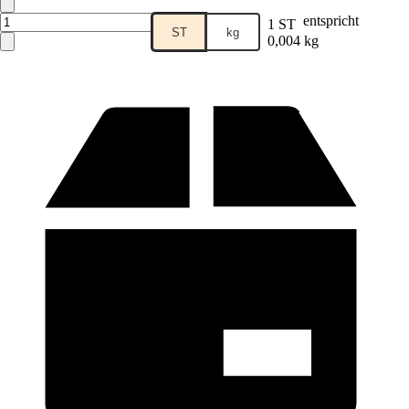
entspricht
1 ST
ST
kg
0,004 kg