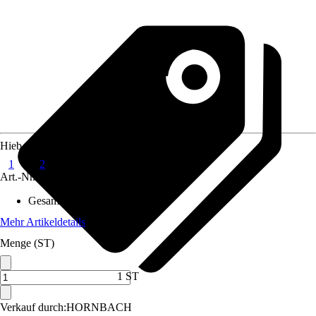
Hieb
1
2
Art.-Nr.
5165152
Gesamtlänge
:
200 mm
Mehr Artikeldetails
Menge (ST)
1 ST
Verkauf durch:
HORNBACH