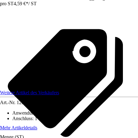
pro ST
4,59 €
*
/
ST
Weitere Artikel des Verkäufers
Art.-Nr.
12550469
Anwendungsbereich
:
Spüle
Anschluss
:
1 1/2 Zoll
Mehr Artikeldetails
Menge (ST)