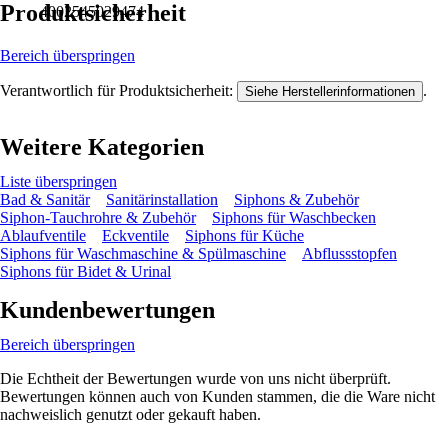
Produktsicherheit
4002545029474
Bereich überspringen
Verantwortlich für Produktsicherheit:
.
Siehe Herstellerinformationen
Weitere Kategorien
Liste überspringen
Bad & Sanitär
Sanitärinstallation
Siphons & Zubehör
Siphon-Tauchrohre & Zubehör
Siphons für Waschbecken
Ablaufventile
Eckventile
Siphons für Küche
Siphons für Waschmaschine & Spülmaschine
Abflussstopfen
Siphons für Bidet & Urinal
Kundenbewertungen
Bereich überspringen
Die Echtheit der Bewertungen wurde von uns nicht überprüft.
Bewertungen können auch von Kunden stammen, die die Ware nicht
nachweislich genutzt oder gekauft haben.