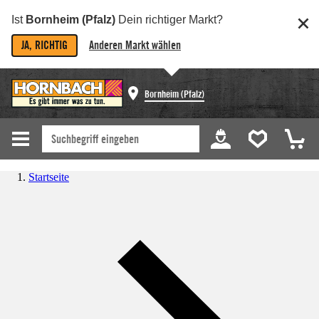
Ist
Bornheim (Pfalz)
Dein richtiger Markt?
JA, RICHTIG
Anderen Markt wählen
Bornheim (Pfalz)
Startseite