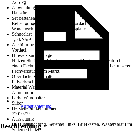
72,5 kg
Anwendungsbereich
Haustür
Set bestehend aus
Befestigungsmaterial für Beton, Vordachträger,
Wandanschlussprofil, Bedachungsplatte
Schneelast
1,5 kN/m²
Ausführung
Vordach
Hinweis zur Montage
Nutzen Sie für die Montage unseren Montageservice durch
einen Fachmann. Informieren Sie sich unverbindlich bei unseren
Fachverkäufern im Markt.
Oberfläche Wandhalter
Pulverbeschichtet
Material Wandhalter
Aluminium
Farbe Wandhalter
Silber
Aufbauanleitung
Herstellerartikelnummer
75010272
Ausstattung
LED Beleuchtung, Seitenteil links, Briefkasten, Wasserablauf im
Beschreibung
Seitenteil links