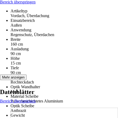
Bereich überspringen
Artikeltyp
Vordach, Überdachung
Einsatzbereich
Außen
Anwendung
Regenschutz, Überdachen
Breite
160 cm
Ausladung
90 cm
Höhe
15 cm
Tiefe
90 cm
Form
Mehr anzeigen
Rechteckdach
Optik Wandhalter
Datenblätter
Matt
Material Scheibe
Bereich überspringen
Pulverbeschichtetes Aluminium
Optik Scheibe
Anthrazit
Gewicht