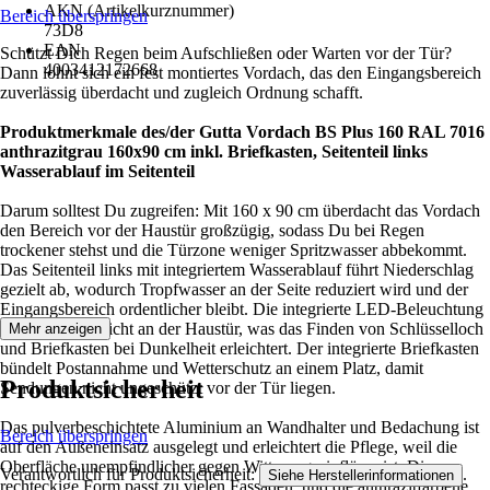
AKN (Artikelkurznummer)
Bereich überspringen
73D8
EAN
Schützt Dich Regen beim Aufschließen oder Warten vor der Tür?
4003412172668
Dann lohnt sich ein fest montiertes Vordach, das den Eingangsbereich
zuverlässig überdacht und zugleich Ordnung schafft.
Produktmerkmale des/der Gutta Vordach BS Plus 160 RAL 7016
anthrazitgrau 160x90 cm inkl. Briefkasten, Seitenteil links
Wasserablauf im Seitenteil
Darum solltest Du zugreifen: Mit 160 x 90 cm überdacht das Vordach
den Bereich vor der Haustür großzügig, sodass Du bei Regen
trockener stehst und die Türzone weniger Spritzwasser abbekommt.
Das Seitenteil links mit integriertem Wasserablauf führt Niederschlag
gezielt ab, wodurch Tropfwasser an der Seite reduziert wird und der
Eingangsbereich ordentlicher bleibt. Die integrierte LED-Beleuchtung
verbessert die Sicht an der Haustür, was das Finden von Schlüsselloch
Mehr anzeigen
und Briefkasten bei Dunkelheit erleichtert. Der integrierte Briefkasten
bündelt Postannahme und Wetterschutz an einem Platz, damit
Produktsicherheit
Sendungen nicht ungeschützt vor der Tür liegen.
Das pulverbeschichtete Aluminium an Wandhalter und Bedachung ist
Bereich überspringen
auf den Außeneinsatz ausgelegt und erleichtert die Pflege, weil die
Oberfläche unempfindlicher gegen Witterungseinflüsse ist. Die
Verantwortlich für Produktsicherheit:
.
Siehe Herstellerinformationen
rechteckige Form passt zu vielen Fassaden, und die anthrazitfarbene