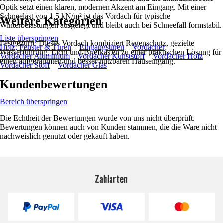
Optik setzt einen klaren, modernen Akzent am Eingang. Mit einer
Schneelast von 1,5 kN/m² ist das Vordach für typische
Weitere Kategorien
Winterbelastungen ausgelegt und bleibt auch bei Schneefall formstabil.
Liste überspringen
Festgezurrt: Dieses Vordach kombiniert Regenschutz, gezielte
Holz, Fenster & Türen
Eingangstüren
Vordächer
Wasserführung, Licht und Briefkasten zu einer praktischen Lösung für
Vordächer Aluminium
Vordächer Kunststoff
Vordächer Holz
einen aufgeräumten und besser nutzbaren Hauseingang.
Vordächer Stoff
Vordächer Glas
Kundenbewertungen
Bereich überspringen
Die Echtheit der Bewertungen wurde von uns nicht überprüft.
Bewertungen können auch von Kunden stammen, die die Ware nicht
nachweislich genutzt oder gekauft haben.
Zahlarten