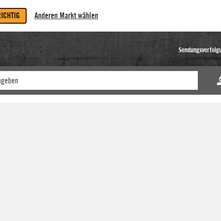
RICHTIG
Anderen Markt wählen
Sendungsverfolg