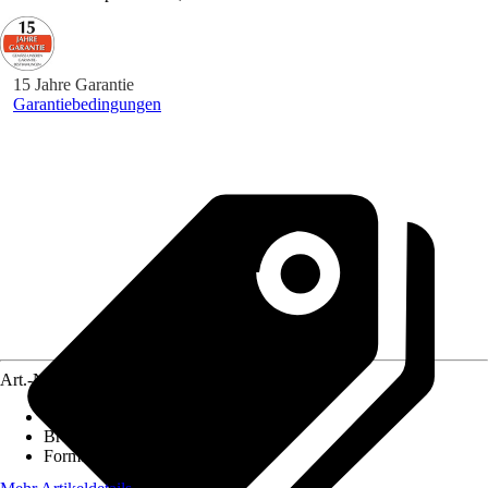
15 Jahre Garantie
Garantiebedingungen
Art.-Nr.
12184842
Gewicht
:
41 kg
Breite
:
14,5 cm
Form
:
Rechteckdach