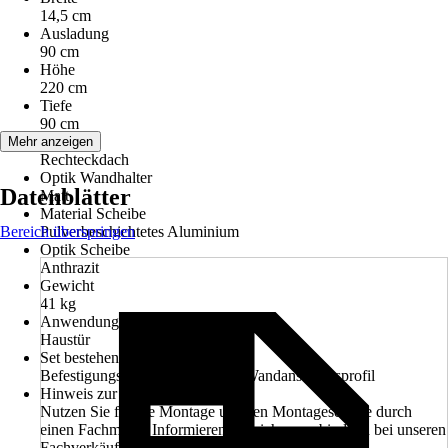
14,5 cm
Ausladung
90 cm
Höhe
220 cm
Tiefe
90 cm
Form
Mehr anzeigen
Rechteckdach
Optik Wandhalter
Datenblätter
Matt
Material Scheibe
Bereich überspringen
Pulverbeschichtetes Aluminium
Optik Scheibe
Anthrazit
Gewicht
41 kg
Anwendungsbereich
Haustür
Set bestehend aus
Befestigungsmaterial für Beton, Wandanschlussprofil
Hinweis zur Montage
Nutzen Sie für die Montage unseren Montageservice durch
einen Fachmann. Informieren Sie sich unverbindlich bei unseren
Fachverkäufern im Markt.