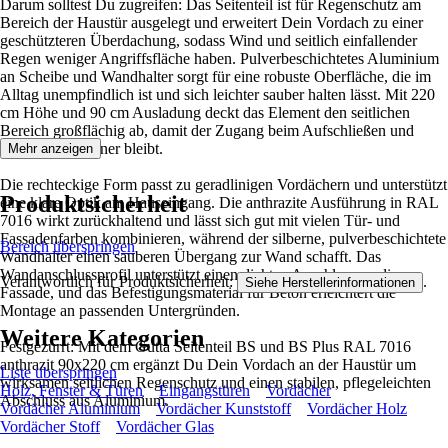
Darum solltest Du zugreifen: Das Seitenteil ist für Regenschutz am
Bereich der Haustür ausgelegt und erweitert Dein Vordach zu einer
geschützteren Überdachung, sodass Wind und seitlich einfallender
Regen weniger Angriffsfläche haben. Pulverbeschichtetes Aluminium
an Scheibe und Wandhalter sorgt für eine robuste Oberfläche, die im
Alltag unempfindlich ist und sich leichter sauber halten lässt. Mit 220
cm Höhe und 90 cm Ausladung deckt das Element den seitlichen
Bereich großflächig ab, damit der Zugang beim Aufschließen und
Eintreten trockener bleibt.
Mehr anzeigen
Die rechteckige Form passt zu geradlinigen Vordächern und unterstützt
Produktsicherheit
eine klare Optik am Hauseingang. Die anthrazite Ausführung in RAL
7016 wirkt zurückhaltend und lässt sich gut mit vielen Tür- und
Fassadenfarben kombinieren, während der silberne, pulverbeschichtete
Bereich überspringen
Wandhalter einen sauberen Übergang zur Wand schafft. Das
Wandanschlussprofil unterstützt einen dichten Anschluss an die
Verantwortlich für Produktsicherheit:
.
Siehe Herstellerinformationen
Fassade, und das Befestigungsmaterial für Beton erleichtert die
Montage an passenden Untergründen.
Weitere Kategorien
Festgezurrt: Mit dem Gutta Seitenteil BS und BS Plus RAL 7016
anthrazit 90x220 cm ergänzt Du Dein Vordach an der Haustür um
Liste überspringen
wirksamen seitlichen Regenschutz und einen stabilen, pflegeleichten
Holz, Fenster & Türen
Eingangstüren
Vordächer
Abschluss aus Aluminium.
Vordächer Aluminium
Vordächer Kunststoff
Vordächer Holz
Vordächer Stoff
Vordächer Glas