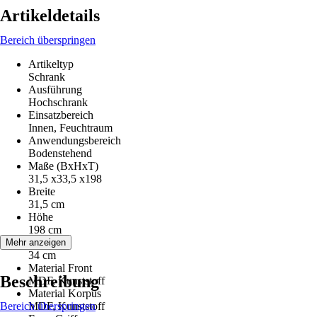
Artikeldetails
Bereich überspringen
Artikeltyp
Schrank
Ausführung
Hochschrank
Einsatzbereich
Innen, Feuchtraum
Anwendungsbereich
Bodenstehend
Maße (BxHxT)
31,5 x33,5 x198
Breite
31,5 cm
Höhe
198 cm
Tiefe
Mehr anzeigen
34 cm
Material Front
Beschreibung
MDF, Kunststoff
Material Korpus
Bereich überspringen
MDF, Kunststoff