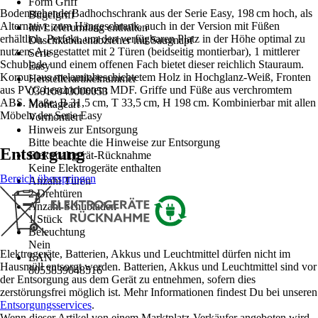
Form Griff
Bodenstehende Badhochschrank aus der Serie Easy, 198 cm hoch, als
Bügelgriff
Alternative zum Hängeschrank, auch in der Version mit Füßen
Im Lieferumfang enthalten
erhältlich. Perfekt, um den verfügbaren Platz in der Höhe optimal zu
Duschkabinenabzieher mit Saugnapf
nutzen. Ausgestattet mit 2 Türen (beidseitig montierbar), 1 mittlerer
Serie
Schublade und einem offenen Fach bietet dieser reichlich Stauraum.
Easy
Korpus aus melaminbeschichtetem Holz in Hochglanz-Weiß, Fronten
Herstellerartikelnummer
aus PVC-beschichtetem MDF. Griffe und Füße aus verchromtem
03010043000053
ABS. Maße: B 31,5 cm, T 33,5 cm, H 198 cm. Kombinierbar mit allen
Montageart
Möbeln der Serie Easy
Vormontiert
Hinweis zur Entsorgung
Bitte beachte die Hinweise zur Entsorgung
Entsorgung
Elektroaltgerät-Rücknahme
Keine Elektrogeräte enthalten
Bereich überspringen
Anzahl Türen
2 Drehtüren
Anzahl Schubladen
1 Stück
Beleuchtung
Nein
Elektrogeräte, Batterien, Akkus und Leuchtmittel dürfen nicht im
EAN
Hausmüll entsorgt werden. Batterien, Akkus und Leuchtmittel sind vor
8053839048516
der Entsorgung aus dem Gerät zu entnehmen, sofern dies
zerstörungsfrei möglich ist. Mehr Informationen findest Du bei unseren
Entsorgungsservices
.
Wenn dieser Artikel von einem Marktplatz-Verkäufer angeboten wird,