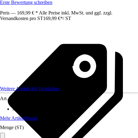
Erste Bewertung schreiben
Preis — 169,99 € * Alle Preise inkl. MwSt. und ggf. zzgl.
Versandkosten pro ST
169,99 €
*
/
ST
Weitere Artikel des Verkäufers
Art.-Nr.
12578423
Maße (BxHxT)
:
31,5 x33,5 x198
Mehr Artikeldetails
Menge (ST)