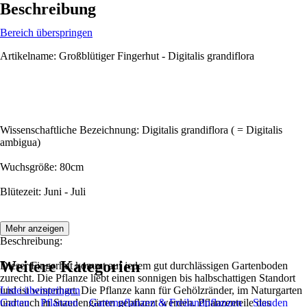
Beschreibung
Bereich überspringen
Artikelname: Großblütiger Fingerhut - Digitalis grandiflora
Wissenschaftliche Bezeichnung: Digitalis grandiflora ( = Digitalis
ambigua)
Wuchsgröße: 80cm
Blütezeit: Juni - Juli
Mehr anzeigen
Beschreibung:
Weitere Kategorien
Dieser Fingerhut kommt auf jedem gut durchlässigen Gartenboden
zurecht. Die Pflanze liebt einen sonnigen bis halbschattigen Standort
und ist winterhart. Die Pflanze kann für Gehölzränder, im Naturgarten
Liste überspringen
und auch in Staudengärten gepflanzt werden. Pflanzenteile des
Garten
Pflanzen
Gartenpflanzen & Freilandpflanzen
Stauden