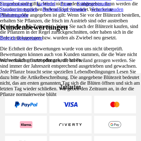
Fingerhut sind giftig. Wenn nicht anders angegeben, dann werden die
Sommerstauden
Lavendel
Farne
Frühlingsstauden
Stauden im typischen 9x9cm Topf versendet.Wenn keine
Steingartenstauden
Bodendecker Stauden
Schattenstauden
Pflanzengröße angegeben ist gilt: Wenn Sie vor der Blütezeit bestellen,
Herbststauden
erhalten Sie Pflanzen, die frisch im Austrieb sind oder austreiben
Kundenbewertungen
werden (je nach Zeitpunkt). Wenn Sie nach der Blütezeit kaufen, sind
die Pflanzen in der Regel zurückgeschnitten, oder haben sich in die
Erde zurückgezogen bzw. wurden als Zwiebel neu gesetzt.
Bereich überspringen
Die Echtheit der Bewertungen wurde von uns nicht überprüft.
Bewertungen können auch von Kunden stammen, die die Ware nicht
nachweislich genutzt oder gekauft haben.
Wir verkaufen Gartenpflanzen, die im Freiland gezogen werden. Sie
sind immer der Jahreszeit entsprechend ausgetrieben und gewachsen.
Jede Pflanze braucht seine speziellen Lebendbedingungen Lesen Sie
dazu bitte die Artikelbeschreibung. Die angegebene Blütezeit bedeutet
nicht, das am ersten genannten Tag sich die Blüten öffnen und sich am
Zahlarten
letzten Tag wieder schließen. Wir geben den Zeitraum an, in der die
Pflanze normalerweise blüht