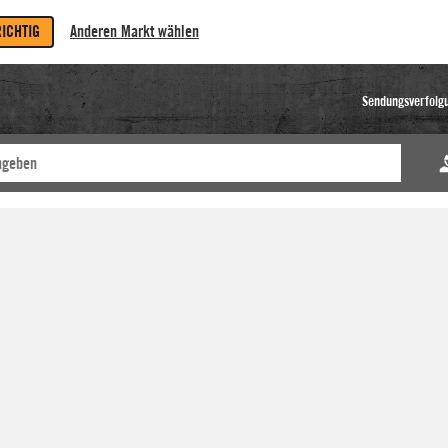
RICHTIG
Anderen Markt wählen
Sendungsverfolg