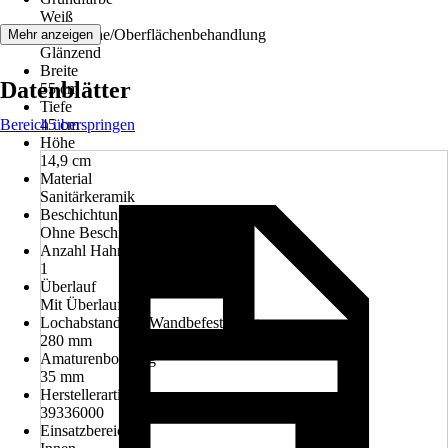
Weiß
Oberfläche/Oberflächenbehandlung
Mehr anzeigen
Glänzend
Breite
Datenblätter
55 cm
Tiefe
Bereich überspringen
45 cm
Höhe
14,9 cm
Material
Sanitärkeramik
Beschichtung
Ohne Beschichtung
Anzahl Hahnlöcher
1
Überlauf
Mit Überlauf
Lochabstand der Wandbefestigung
280 mm
Amaturenbohrung
35 mm
Herstellerartikelnummer
39336000
Einsatzbereich