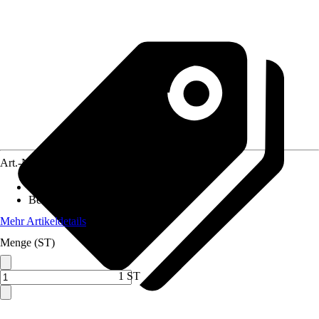
Art.-Nr.
10304843
Material
:
Sanitärkeramik
Beschichtung
:
Ohne Beschichtung
Mehr Artikeldetails
Menge (ST)
1 ST