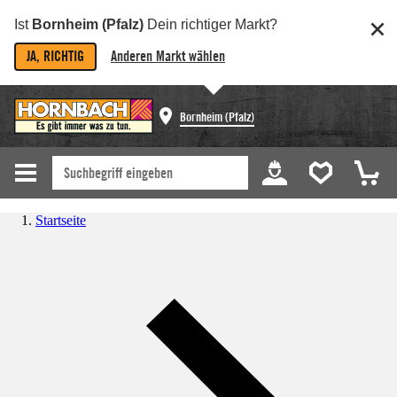
Ist
Bornheim (Pfalz)
Dein richtiger Markt?
JA, RICHTIG
Anderen Markt wählen
Bornheim (Pfalz)
Startseite