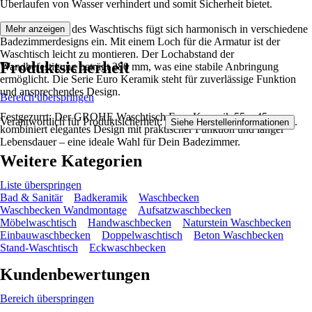
Überlaufen von Wasser verhindert und somit Sicherheit bietet.
Die ovale Form des Waschtischs fügt sich harmonisch in verschiedene
Mehr anzeigen
Badezimmerdesigns ein. Mit einem Loch für die Armatur ist der
Waschtisch leicht zu montieren. Der Lochabstand der
Produktsicherheit
Wandbefestigung beträgt 280 mm, was eine stabile Anbringung
ermöglicht. Die Serie Euro Keramik steht für zuverlässige Funktion
und ansprechendes Design.
Bereich überspringen
Festgezurrt: Der GROHE Waschtisch Euro Keramik 55 x 45 cm
Verantwortlich für Produktsicherheit:
.
Siehe Herstellerinformationen
kombiniert elegantes Design mit praktischer Funktion und langer
Lebensdauer – eine ideale Wahl für Dein Badezimmer.
Weitere Kategorien
Liste überspringen
Bad & Sanitär
Badkeramik
Waschbecken
Waschbecken Wandmontage
Aufsatzwaschbecken
Möbelwaschtisch
Handwaschbecken
Naturstein Waschbecken
Einbauwaschbecken
Doppelwaschtisch
Beton Waschbecken
Stand-Waschtisch
Eckwaschbecken
Kundenbewertungen
Bereich überspringen