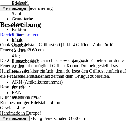
Edelstahl
Materialspezifizierung
Mehr anzeigen
Stahl
Grundfarbe
Beschreibung
Silber
Farbton
Bereich überspringen
Silber
Inhalt
CookKing Edelstahl Grillrost 60 | inkl. 4 Griffen | Zubehör für
1 Stück
Feuerschalen | Ø 60 cm
Gewicht
4 kg
Der Grillrost ist das klassischste sowie gängigste Zubehör für deine
Einsatzbereich
Feuerschale und ermöglicht Grillspaß ohne Dreibeingestell. Das
Außen
Handling ist denkbar einfach, denn du legst den Grillrost einfach auf
Räume
die Feuerschale und kannst zeitnah dein Grillgut zubereiten.
Garten, Terrasse
AKN (Artikelkurznummer)
Besonderheiten:
DETE
EAN
Durchmesser 60 cm
5902709572541
Rostbeständiger Edelstahl | 4 mm
Gewicht 4 kg
Handmade in Europe!
Passend für CookKing Feuerschalen Ø 60 cm
Mehr anzeigen