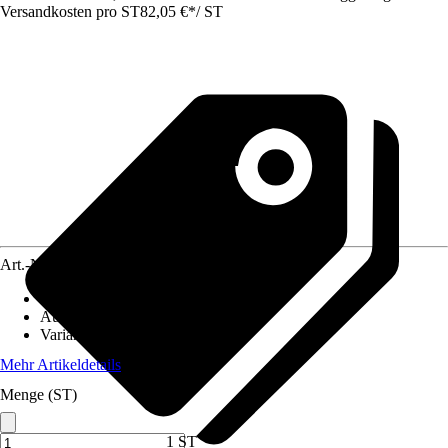
Versandkosten pro ST
82,05 €
*
/
ST
Art.-Nr.
12189104
Material
:
Edelstahl
Ausführung
:
Zubehör
Variante
:
Grillgestell
Mehr Artikeldetails
Menge (ST)
1 ST