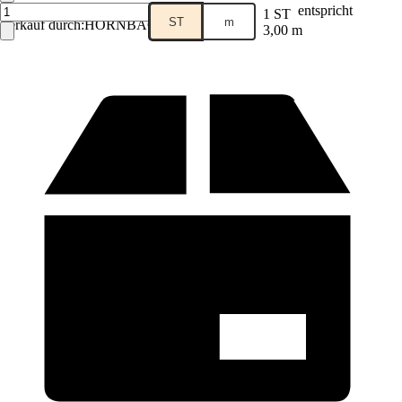
entspricht
1 ST
ST
m
Verkauf durch:
HORNBACH
3,00 m