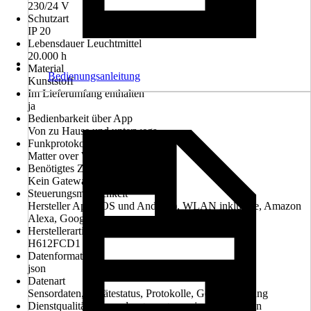
230/24 V
Schutzart
IP 20
Lebensdauer Leuchtmittel
20.000 h
Material
Bedienungsanleitung
Kunststoff
Im Lieferumfang enthalten
ja
Bedienbarkeit über App
Von zu Hause und unterwegs
Funkprotokoll
Matter over WiFi
Benötigtes Zubehör
Kein Gateway
Steuerungsmöglichkeit
Hersteller App (iOS und Android), WLAN inklusive, Amazon
Alexa, Google Home
Herstellerartikelnummer
H612FCD1
Datenformat
json
Datenart
Sensordaten, Gerätestatus, Protokolle, Gerätesteuerung
Dienstqualität Anwendungsprogrammierschnittstellen