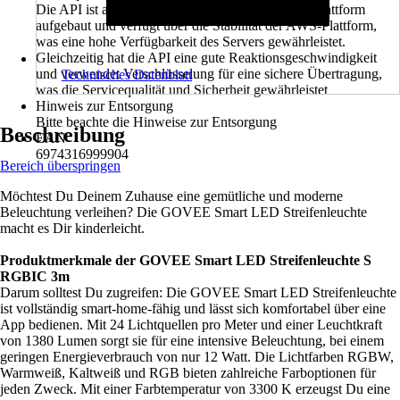
Die API ist auf der Infrastruktur der AWS-Cloud-Plattform
aufgebaut und verfügt über die Stabilität der AWS-Plattform,
was eine hohe Verfügbarkeit des Servers gewährleistet.
Gleichzeitig hat die API eine gute Reaktionsgeschwindigkeit
und verwendet Verschlüsselung für eine sichere Übertragung,
Technisches Datenblatt
was die Servicequalität und Sicherheit gewährleistet
Hinweis zur Entsorgung
Bitte beachte die Hinweise zur Entsorgung
Beschreibung
EAN
6974316999904
Bereich überspringen
Möchtest Du Deinem Zuhause eine gemütliche und moderne
Beleuchtung verleihen? Die GOVEE Smart LED Streifenleuchte
macht es Dir kinderleicht.
Produktmerkmale der GOVEE Smart LED Streifenleuchte S
RGBIC 3m
Darum solltest Du zugreifen: Die GOVEE Smart LED Streifenleuchte
ist vollständig smart-home-fähig und lässt sich komfortabel über eine
App bedienen. Mit 24 Lichtquellen pro Meter und einer Leuchtkraft
von 1380 Lumen sorgt sie für eine intensive Beleuchtung, bei einem
geringen Energieverbrauch von nur 12 Watt. Die Lichtfarben RGBW,
Warmweiß, Kaltweiß und RGB bieten zahlreiche Farboptionen für
jeden Zweck. Mit einer Farbtemperatur von 3300 K erzeugst Du eine