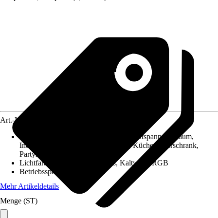
Art.-Nr.
12359176
Geeignet für
:
Ambientebeleuchtung, Entspannungsraum,
Indirekte Beleuchtung, Jugendraum, Küchenunterschrank,
Partyraum, Vitrinenbeleuchtung
Lichtfarbe
:
RGBW, Warmweiß, Kaltweiß, RGB
Betriebsspannung
:
230/24 V
Mehr Artikeldetails
Menge (ST)