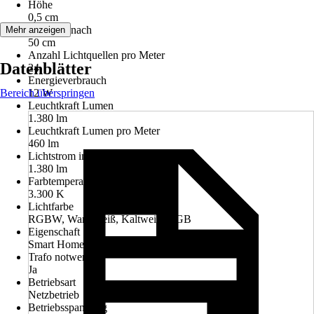
Höhe
0,5 cm
Trennbar nach
Mehr anzeigen
50 cm
Anzahl Lichtquellen pro Meter
Datenblätter
24
Energieverbrauch
Bereich überspringen
12 W
Leuchtkraft Lumen
1.380 lm
Leuchtkraft Lumen pro Meter
460 lm
Lichtstrom in Lumen
1.380 lm
Farbtemperatur
3.300 K
Lichtfarbe
RGBW, Warmweiß, Kaltweiß, RGB
Eigenschaft
Smart Home-fähig
Trafo notwendig
Ja
Betriebsart
Netzbetrieb
Betriebsspannung