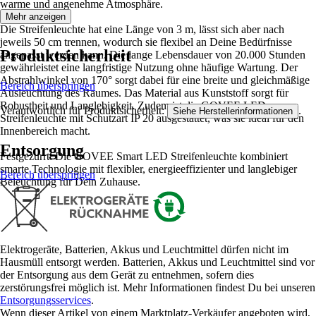
warme und angenehme Atmosphäre.
Mehr anzeigen
Die Streifenleuchte hat eine Länge von 3 m, lässt sich aber nach
jeweils 50 cm trennen, wodurch sie flexibel an Deine Bedürfnisse
Produktsicherheit
angepasst werden kann. Die lange Lebensdauer von 20.000 Stunden
gewährleistet eine langfristige Nutzung ohne häufige Wartung. Der
Abstrahlwinkel von 170° sorgt dabei für eine breite und gleichmäßige
Bereich überspringen
Ausleuchtung des Raumes. Das Material aus Kunststoff sorgt für
Robustheit und Langlebigkeit. Zudem ist die GOVEE LED
Verantwortlich für Produktsicherheit:
.
Siehe Herstellerinformationen
Streifenleuchte mit Schutzart IP 20 ausgestattet, was sie ideal für den
Innenbereich macht.
Entsorgung
Festgezurrt: Die GOVEE Smart LED Streifenleuchte kombiniert
smarte Technologie mit flexibler, energieeffizienter und langlebiger
Bereich überspringen
Beleuchtung für Dein Zuhause.
Elektrogeräte, Batterien, Akkus und Leuchtmittel dürfen nicht im
Hausmüll entsorgt werden. Batterien, Akkus und Leuchtmittel sind vor
der Entsorgung aus dem Gerät zu entnehmen, sofern dies
zerstörungsfrei möglich ist. Mehr Informationen findest Du bei unseren
Entsorgungsservices
.
Wenn dieser Artikel von einem Marktplatz-Verkäufer angeboten wird,