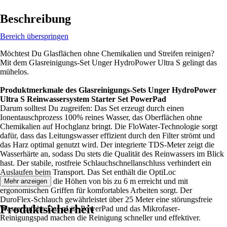
Beschreibung
Bereich überspringen
Möchtest Du Glasflächen ohne Chemikalien und Streifen reinigen?
Mit dem Glasreinigungs-Set Unger HydroPower Ultra S gelingt das
mühelos.
Produktmerkmale des Glasreinigungs-Sets Unger HydroPower
Ultra S Reinwassersystem Starter Set PowerPad
Darum solltest Du zugreifen: Das Set erzeugt durch einen
Ionentauschprozess 100% reines Wasser, das Oberflächen ohne
Chemikalien auf Hochglanz bringt. Die FloWater-Technologie sorgt
dafür, dass das Leitungswasser effizient durch den Filter strömt und
das Harz optimal genutzt wird. Der integrierte TDS-Meter zeigt die
Wasserhärte an, sodass Du stets die Qualität des Reinwassers im Blick
hast. Der stabile, rostfreie Schlauchschnellanschluss verhindert ein
Auslaufen beim Transport. Das Set enthält die OptiLoc
Teleskopstange, die Höhen von bis zu 6 m erreicht und mit
Mehr anzeigen
ergonomischen Griffen für komfortables Arbeiten sorgt. Der
DuroFlex-Schlauch gewährleistet über 25 Meter eine störungsfreie
Produktsicherheit
Wasserzufuhr. Das nLite PowerPad und das Mikrofaser-
Reinigungspad machen die Reinigung schneller und effektiver.