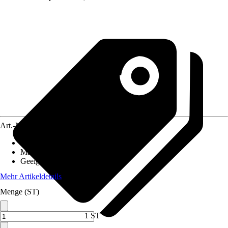
Art.-Nr.
12538623
Artikeltyp
:
Reinigungs-Set
Material
:
Kunststoff
Geeignet für
:
Glas
Mehr Artikeldetails
Menge (ST)
1 ST