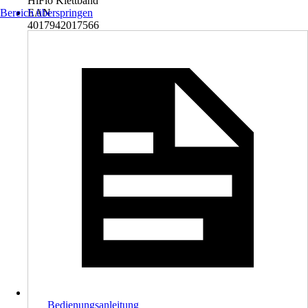
HiFlo Klettband
Bereich überspringen
EAN
4017942017566
Bedienungsanleitung