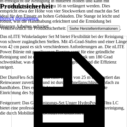
m ermöglicht die Reinigung in mittleren Höhen und kann mit
Produktsicherheit
Erweiterungsstangen auf bis zu 16 m verlängert werden. Dies
entspricht etwa der Höhe von vier Stockwerken und macht das Set
ideal für den Einsatz an hohen Gebäuden. Die Stange ist leicht und
Bereich überspringen
robust, was die Handhabung erleichtert und die Ermüdung bei
längeren Arbeiten reduziert.
Verantwortlich für Produktsicherheit:
.
Siehe Herstellerinformationen
Das nLITE Winkeladapter Set M bietet Flexibilität bei der Reinigung
von schwer zugänglichen Stellen. Mit 45-Grad-Stufen und einer Länge
von 42 cm passt es sich verschiedenen Anforderungen an. Die nLITE
Power Bürste mit gesplissenen Borsten sorgt für eine gründliche
Reinigung und ist durch das SwivelLock-Gelenk um 180 Grad
schwenkbar, was den Arbeitsbereich vergrößert und die Effizienz
steigert.
Der DuroFlex-Schlauch mit einer Länge von 25 m transportiert das
Reinwasser zuverlässig und ist durch Schnellanschlüsse einfach zu
handhaben. Dies ermöglicht eine zügige und unkomplizierte
Einrichtung des Systems.
Festgezurrt: Das Glasreinigungs-Set Unger HydroPower Ultra LC
bietet eine professionelle und effiziente Lösung für die Glasreinigung,
die durch Mobilität und Benutzerfreundlichkeit überzeugt.