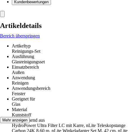
Kundenbewertungen
Artikeldetails
Bereich überspringen
Artikeltyp
Reinigungs-Set
Ausführung
Glasreinigungsset
Einsatzbereich
Außen
Anwendung
Reinigen
Anwendungsbereich
Fenster
Geeignet für
Glas
Material
Kunststoff
Set bestehend aus
Mehr anzeigen
HydroPower Ultra Filter LC mit Karre, nLite Teleskopstange
Carbon 24K 8,60 m, nLite Winkeladapter Set M, 42 cm, nLite