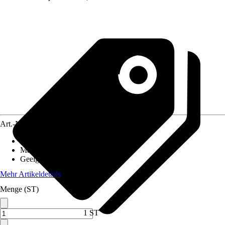
Art.-Nr.
12538628
Artikeltyp
:
Reinigungs-Set
Material
:
Kunststoff
Geeignet für
:
Glas
Mehr Artikeldetails
Menge (ST)
1 ST