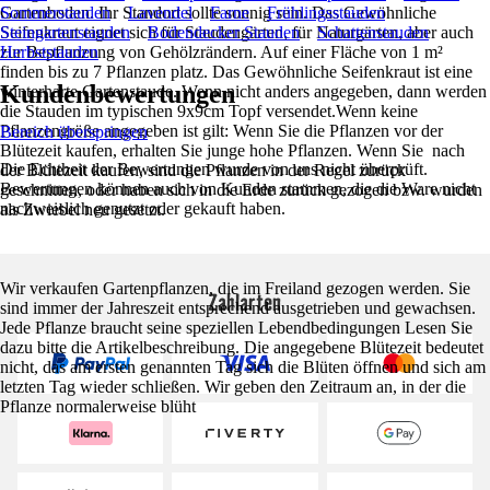
Gartenboden. Ihr Standort sollte sonnig sein. Das Gewöhnliche
Sommerstauden
Lavendel
Farne
Frühlingsstauden
Seifenkraut eignet sich für Staudengärten, für Naturgärten, aber auch
Steingartenstauden
Bodendecker Stauden
Schattenstauden
zur Bepflanzung von Gehölzrändern. Auf einer Fläche von 1 m²
Herbststauden
finden bis zu 7 Pflanzen platz. Das Gewöhnliche Seifenkraut ist eine
Kundenbewertungen
winterharte Gartenstaude. Wenn nicht anders angegeben, dann werden
die Stauden im typischen 9x9cm Topf versendet.Wenn keine
Pflanzengröße angegeben ist gilt: Wenn Sie die Pflanzen vor der
Bereich überspringen
Blütezeit kaufen, erhalten Sie junge hohe Pflanzen. Wenn Sie nach
Die Echtheit der Bewertungen wurde von uns nicht überprüft.
der Blütezeit kaufen, sind die Pflanzen in der Regel zurück
Bewertungen können auch von Kunden stammen, die die Ware nicht
geschnitten, oder haben sich in die Erde zurück gezogen bzw. wurden
nachweislich genutzt oder gekauft haben.
als Zwiebel neu gesetzt.
Wir verkaufen Gartenpflanzen, die im Freiland gezogen werden. Sie
Zahlarten
sind immer der Jahreszeit entsprechend ausgetrieben und gewachsen.
Jede Pflanze braucht seine speziellen Lebendbedingungen Lesen Sie
dazu bitte die Artikelbeschreibung. Die angegebene Blütezeit bedeutet
nicht, das am ersten genannten Tag sich die Blüten öffnen und sich am
letzten Tag wieder schließen. Wir geben den Zeitraum an, in der die
Pflanze normalerweise blüht