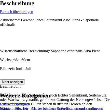
Beschreibung
Bereich überspringen
Artikelname: Gewöhnliches Seifenkraut Alba Plena - Saponaria
officinalis
Wissenschaftliche Bezeichnung: Saponaria officinalis Alba Plena
Wuchsgröße: 60cm
Blütezeit: Juni - Juli
Mehr anzeigen
Beschreibung:
Weitere Kategorien
Das Gewöhnliche Seifenkraut, auch Echtes Seifenkraut, Seifenwurz
oder Wachwurz genannt, gehört zur Gattung der Nelkengewächse. Die
schwach duftenden Blüten stehen in dichten Dolden an den
Liste überspringen
Stängelblätter. Die Pflanze benötigt einen frischen und sandigen
Garten
Pflanzen
Gartenpflanzen & Freilandpflanzen
Stauden