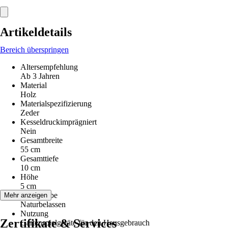
Artikeldetails
Bereich überspringen
Altersempfehlung
Ab 3 Jahren
Material
Holz
Materialspezifizierung
Zeder
Kesseldruckimprägniert
Nein
Gesamtbreite
55 cm
Gesamttiefe
10 cm
Höhe
5 cm
Grundfarbe
Mehr anzeigen
Naturbelassen
Nutzung
Zertifikate & Services
Gartenspielgeräte für den Hausgebrauch