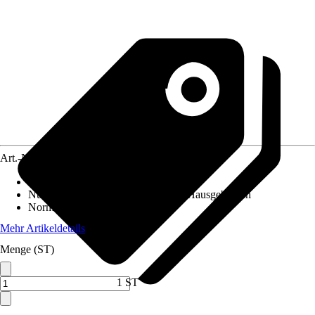
Art.-Nr.
12764046
Altersempfehlung
:
Ab 3 Jahren
Nutzung
:
Gartenspielgeräte für den Hausgebrauch
Norm / Prüfzeichen
:
-
Mehr Artikeldetails
Menge (ST)
1 ST