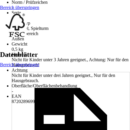
Norm / Prüfzeichen
Bereich überspringen
-
Serie
-
Artikeltyp
Schaukel, Spielturm
Einsatzbereich
Außen
Gewicht
0,5 kg
Datenblätter
Hinweis
Nicht für Kinder unter 3 Jahren geeignet., Achtung: Nur für den
Bereich überspringen
Hausgebrauch!
Achtung
Nicht für Kinder unter drei Jahren geeignet., Nur für den
Hausgebrauch.
Oberfläche/Oberflächenbehandlung
-
EAN
8720289699000