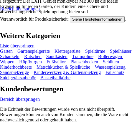
Festgezurrt: Der EXIT GetSet monkeybar MB300 ist die ideale
Ergänzung für jeden Garten, der Kindern eine sichere und
Bereich überspringen
abwechslungsreiche Spielumgebung bieten soll.
Verantwortlich für Produktsicherheit:
.
Siehe Herstellerinformationen
Weitere Kategorien
Liste überspringen
Garten
Gartenspielgeräte
Klettergerüste
Spieltürme
Spielhäuser
Schaukeln
Rutschen
Sandkästen
Trampoline
Bollerwagen
Wippen
Hüpfburgen
Fußballtor
Planschbecken
Schlitten
Kinderhochbeete
Matschküchen & Spielküche
Wasserspielzeug
Sandspielzeuge
Kinderwerkzeug & Gartenspielzeug
Fallschutz
Spielgerätezubehör
Basketballkörbe
Kundenbewertungen
Bereich überspringen
Die Echtheit der Bewertungen wurde von uns nicht überprüft.
Bewertungen können auch von Kunden stammen, die die Ware nicht
nachweislich genutzt oder gekauft haben.