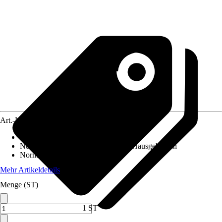
Art.-Nr.
10698921
Altersempfehlung
:
Ab 14 Jahren
Nutzung
:
Gartenspielgeräte für den Hausgebrauch
Norm / Prüfzeichen
:
-
Mehr Artikeldetails
Menge (ST)
1 ST