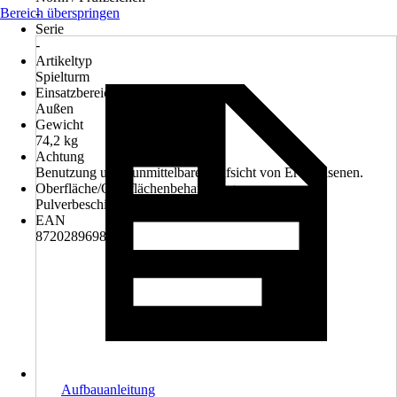
Bereich überspringen
-
Serie
-
Artikeltyp
Spielturm
Einsatzbereich
Außen
Gewicht
74,2 kg
Achtung
Benutzung unter unmittelbarer Aufsicht von Erwachsenen.
Oberfläche/Oberflächenbehandlung
Pulverbeschichtet
EAN
8720289698690
Aufbauanleitung