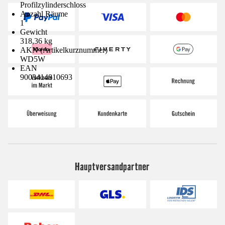
Profilzylinderschloss
Anzahl Räume
1
Gewicht
318,36 kg
AKN (Artikelkurznummer)
WD5W
EAN
9003414810693
Hauptversandpartner