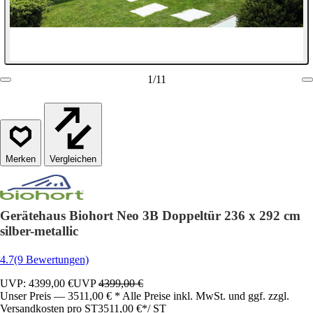
1
/
11
Vergleichen
Gerätehaus Biohort Neo 3B Doppeltür 236 x 292 cm
silber-metallic
4.7
(9 Bewertungen)
UVP: 4399,00 €
UVP
4399,00 €
Unser Preis — 3511,00 € * Alle Preise inkl. MwSt. und ggf. zzgl.
Versandkosten pro ST
3511,00 €
*
/
ST