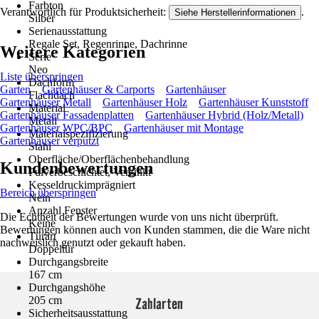
Farbton
Verantwortlich für Produktsicherheit:
.
Siehe Herstellerinformationen
Silber
Serienausstattung
Regale Set, Regenrinne, Dachrinne
Weitere Kategorien
Serie
Neo
Liste überspringen
Dachform
Garten
Gartenhäuser & Carports
Gartenhäuser
Flachdach
Gartenhäuser Metall
Gartenhäuser Holz
Gartenhäuser Kunststoff
Material
Gartenhäuser Fassadenplatten
Gartenhäuser Hybrid (Holz/Metall)
Metall
Gartenhäuser WPC/BPC
Gartenhäuser mit Montage
Materialspezifizierung
Gartenhäuser verputzt
Stahl
Oberfläche/Oberflächenbehandlung
Kundenbewertungen
Pulverbeschichtet, Verzinkt
Kesseldruckimprägniert
Bereich überspringen
Nein
Anzahl Fenster
Die Echtheit der Bewertungen wurde von uns nicht überprüft.
Keine
Bewertungen können auch von Kunden stammen, die die Ware nicht
Türart
nachweislich genutzt oder gekauft haben.
Doppeltür
Durchgangsbreite
167 cm
Durchgangshöhe
Zahlarten
205 cm
Sicherheitsausstattung