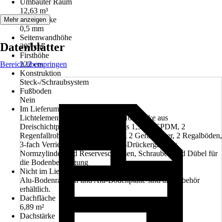
Umbauter Raum
12,63 m³
Wandstärke
Mehr anzeigen
0,5 mm
Seitenwandhöhe
Datenblätter
207 cm
Firsthöhe
Bereich überspringen
222 cm
Konstruktion
Steck-/Schraubsystem
Fußboden
Nein
Im Lieferumfang enthalten
Lichtelement in der Standardtür, Holzdecke aus
Dreischichtplatte mit Dachfolie aus 1,5mm EPDM, 2
Regenfallrohre, 2 Werkzeughalter, 2 Gerätehalter, 2 Regalböden,
3-fach Verriegelung mit Edelstahl-Drückergarnitur,
Normzylinder und Reserveschlüssen, Schrauben und Dübel für
die Bodenbefestigung
Nicht im Lieferumfang enthalten
Alu-Bodenrahmen und Alu-Bodenplatte sind als Zubehör
erhältlich.
Dachfläche
6,89 m²
Dachstärke