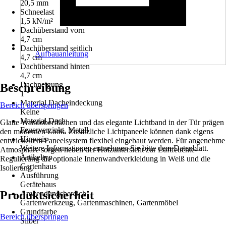
20,5 mm
Schneelast
1,5 kN/m²
Dachüberstand vorn
4,7 cm
Dachüberstand seitlich
Aufbauanleitung
4,7 cm
Dachüberstand hinten
4,7 cm
Dachneigung
Beschreibung
1 °
Material Dacheindeckung
Bereich überspringen
Keine
Material Dach
Glatte Wandoberflächen und das elegante Lichtband in der Tür prägen
Feuerverzinkt, Metall
den modernen Look. Zusätzliche Lichtpaneele können dank eigens
Hinweis
entwickeltem Paneelsystem flexibel eingebaut werden. Für angenehme
Weitere Informationen entnehmen Sie bitte dem Datenblatt.
Atmosphäre sorgen neben der Holzuntersicht zur Luftfeuchte-
Artikeltyp
Regulierung die optionale Innenwandverkleidung in Weiß und die
Gartenhaus
Isolierung.
Ausführung
Gerätehaus
Produktsicherheit
Anwendungsbereich
Gartenwerkzeug, Gartenmaschinen, Gartenmöbel
Grundfarbe
Bereich überspringen
Silber