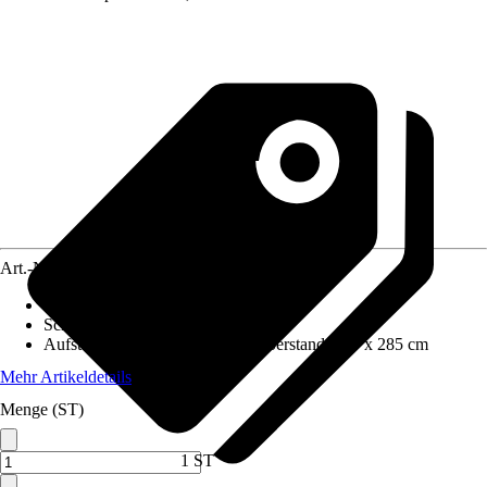
Art.-Nr.
5682951
Wandstärke
:
0,5 mm
Schneelast
:
1,5 kN/m²
Aufstellmaße B x T ohne Dachüberstand
:
229 x 285 cm
Mehr Artikeldetails
Menge (ST)
1 ST