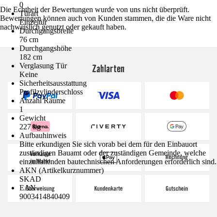
0
Die Echtheit der Bewertungen wurde von uns nicht überprüft.
Türart
Bewertungen können auch von Kunden stammen, die die Ware nicht
Einzeltür
nachweislich genutzt oder gekauft haben.
Durchgangsbreite
76 cm
Durchgangshöhe
182 cm
Verglasung Tür
Zahlarten
Keine
Sicherheitsausstattung
Profilzylinderschloss
Anzahl Räume
1
Gewicht
227 kg
Aufbauhinweis
Bitte erkundigen Sie sich vorab bei dem für den Einbauort
zuständigen Bauamt oder der zuständigen Gemeinde, welche
einzuhaltenden bautechnischen Anforderungen erforderlich sind.
AKN (Artikelkurznummer)
SKAD
EAN
9003414840409