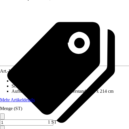
Art.-Nr.
5682960
Wandstärke
:
0,5 mm
Schneelast
:
1,5 kN/m²
Aufstellmaße B x T ohne Dachüberstand
:
254 x 214 cm
Mehr Artikeldetails
Menge (ST)
1 ST