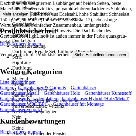
Ausführung
Dachrinne mit integriertem Laubfänger auf beiden Seiten, beste
Gerätehaus
Materialien: feuerverzinktes, polyamid-einbrennlackiertes Stahlblech,
Anwendungsbereich
Schrauben und Scharniere aus Edelstahl, hohe Stabilität: Schneelast
Mehr anzeigen
Gartenmaschinen, Gartenwerkzeug
150 kg/m², sturmfest (150 km/h, Windstärke 12), lebenslange
Grundfarbe
Wartungsfreiheit, einfacher Zusammenbau, umfangreiche
Produktsicherheit
Grau
Grundausstattung inklusive. Hinweis: Die Dachfläche des
Farbton
Gerätehauses HighLine® ist außen immer in der Farbe quarzgrau-
Dunkelgrau
metallic!
Bereich überspringen
Serienausstattung
Dachrinne, Regale Set, Lüftung, Oberlicht
Verantwortlich für Produktsicherheit:
.
Siehe Herstellerinformationen
Serie
HighLine
Dachform
Weitere Kategorien
Flachdach
Material
Liste überspringen
Metall
Garten
Gartenhäuser & Carports
Gartenhäuser
Materialspezifizierung
Gartenhäuser Metall
Gartenhäuser Holz
Gartenhäuser Kunststoff
Stahlblech
Gartenhäuser Fassadenplatten
Gartenhäuser Hybrid (Holz/Metall)
Oberfläche/Oberflächenbehandlung
Gartenhäuser WPC/BPC
Gartenhäuser mit Montage
Pulverbeschichtet, Verzinkt
Gartenhäuser verputzt
Kesseldruckimprägniert
Nein
Kundenbewertungen
Anzahl Fenster
Keine
Bereich überspringen
Anzahl zu öffnender Fenster