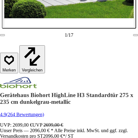
1
/
17
Vergleichen
Gerätehaus Biohort HighLine H3 Standardtür 275 x
235 cm dunkelgrau-metallic
4.9
(264 Bewertungen)
UVP: 2699,00 €
UVP
2699,00 €
Unser Preis — 2096,00 € * Alle Preise inkl. MwSt. und ggf. zzgl.
Versandkosten pro ST
2096,00 €
*
/
ST