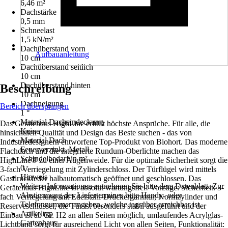
6,46 m²
Dachstärke
0,5 mm
Schneelast
1,5 kN/m²
Dachüberstand vorn
Aufbauanleitung
10 cm
Dachüberstand seitlich
10 cm
Dachüberstand hinten
Beschreibung
10 cm
Dachneigung
Bereich überspringen
1 °
Material Dacheindeckung
Das Gerätehaus HighLine erfüllt höchste Ansprüche. Für alle, die
Keine
hinsichtlich Qualität und Design das Beste suchen - das von
Material Dach
Industriedesignern entworfene Top-Produkt von Biohort. Das moderne
Feuerverzinkt, Metall
Flachdach und die integrierte Rundum-Oberlichte machen das
Schindelbedarf in m²
HighLine® zu einer Augenweide. Für die optimale Sicherheit sorgt die
0
3-fach Verriegelung mit Zylinderschloss. Der Türflügel wird mittels
Hinweis
Gasdruckfeder halbautomatisch geöffnet und geschlossen. Das
Weitere Informationen entnehmen Sie bitte dem Datenblatt. Zur
Gerätehaus HighLine ist absolut wartungsfrei! Vorzüge: Sicherheit: 3-
Abstimmung des Liefertermines bitte Handy- oder
fach Verriegelung mit Edelstahl-Drückergarnitur, Normzylinder und
Telefonnummer angeben, welche tagsüber erreichbar ist.
Reserveschlüssel, die Tür ist besonders stabil ausgeführt und der
Artikeltyp
Einbau ist ab Gr. H2 an allen Seiten möglich, umlaufendes Acrylglas-
Gartenhaus
Lichtband sorgt für ausreichend Licht von allen Seiten, Funktionalität: