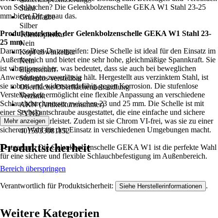
von Schläuchen? Die Gelenkbolzenschelle GEKA W1 Stahl 23-25
Stahl
mm bietet Dir genau das.
Grundfarbe
Silber
Produktmerkmale der Gelenkbolzenschelle GEKA W1 Stahl 23-
Teleskopierbar
25 mm
Nein
Darum solltest Du zugreifen: Diese Schelle ist ideal für den Einsatz im
Kopf abwinkelbar
Außenbereich und bietet eine sehr hohe, gleichmäßige Spannkraft. Sie
Nein
ist vibrationssicher, was bedeutet, dass sie auch bei beweglichen
Eigenschaft
Anwendungen zuverlässig hält. Hergestellt aus verzinktem Stahl, ist
Stufenlos verstellbar
sie robust und widerstandsfähig gegen Korrosion. Die stufenlose
Oberfläche/Oberflächenbehandlung
Verstellbarkeit ermöglicht eine flexible Anpassung an verschiedene
Verzinkt
Schlauchdurchmesser zwischen 23 und 25 mm. Die Schelle ist mit
AKN (Artikelkurznummer)
einer Sechskantschraube ausgestattet, die eine einfache und sichere
7YND
Montage gewährleistet. Zudem ist sie Chrom VI-frei, was sie zu einer
Mehr anzeigen
EAN
sicheren Wahl für den Einsatz in verschiedenen Umgebungen macht.
4015933081152
Produktsicherheit
Festgezurrt: Die Gelenkbolzenschelle GEKA W1 ist die perfekte Wahl
für eine sichere und flexible Schlauchbefestigung im Außenbereich.
Bereich überspringen
Verantwortlich für Produktsicherheit:
.
Siehe Herstellerinformationen
Weitere Kategorien