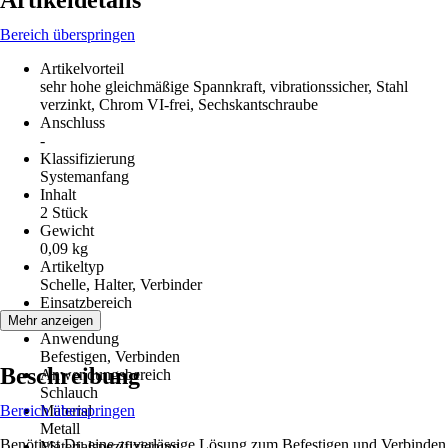
Artikeldetails
Bereich überspringen
Artikelvorteil
sehr hohe gleichmäßige Spannkraft, vibrationssicher, Stahl
verzinkt, Chrom VI-frei, Sechskantschraube
Anschluss
-
Klassifizierung
Systemanfang
Inhalt
2 Stück
Gewicht
0,09 kg
Artikeltyp
Schelle, Halter, Verbinder
Einsatzbereich
Außen
Mehr anzeigen
Anwendung
Befestigen, Verbinden
Beschreibung
Anwendungsbereich
Schlauch
Bereich überspringen
Material
Metall
Benötigst Du eine zuverlässige Lösung zum Befestigen und Verbinden
Materialspezifizierung