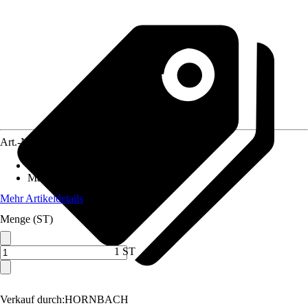
Art.-Nr.
10176063
Anschluss
:
-
Material
:
Metall
Mehr Artikeldetails
Menge (ST)
1 ST
Verkauf durch:
HORNBACH