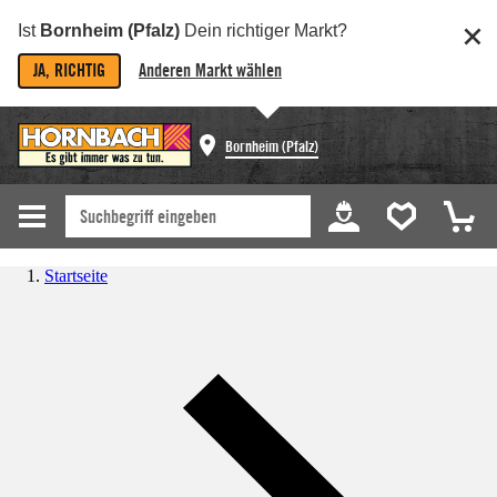
Ist
Bornheim (Pfalz)
Dein richtiger Markt?
JA, RICHTIG
Anderen Markt wählen
Bornheim (Pfalz)
Startseite