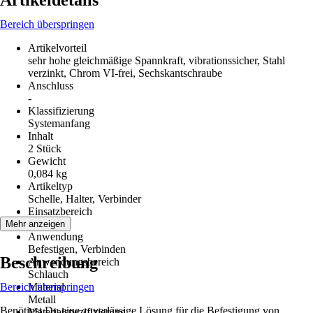
Artikeldetails
Bereich überspringen
Artikelvorteil
sehr hohe gleichmäßige Spannkraft, vibrationssicher, Stahl
verzinkt, Chrom VI-frei, Sechskantschraube
Anschluss
-
Klassifizierung
Systemanfang
Inhalt
2 Stück
Gewicht
0,084 kg
Artikeltyp
Schelle, Halter, Verbinder
Einsatzbereich
Außen
Mehr anzeigen
Anwendung
Befestigen, Verbinden
Beschreibung
Anwendungsbereich
Schlauch
Bereich überspringen
Material
Metall
Benötigst Du eine zuverlässige Lösung für die Befestigung von
Materialspezifizierung