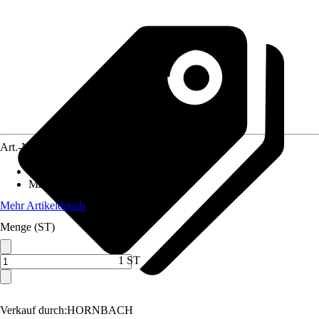
Art.-Nr.
10176061
Anschluss
:
-
Material
:
Metall
Mehr Artikeldetails
Menge (ST)
1 ST
Verkauf durch:
HORNBACH