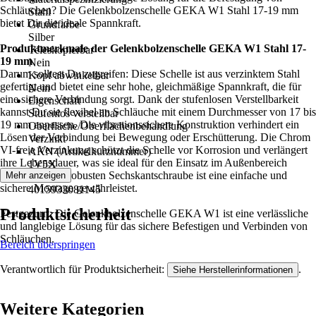
Schläuchen? Die Gelenkbolzenschelle GEKA W1 Stahl 17-19 mm
Stahl
bietet Dir die ideale Spannkraft.
Grundfarbe
Silber
Produktmerkmale der Gelenkbolzenschelle GEKA W1 Stahl 17-
Teleskopierbar
19 mm
Nein
Darum solltest Du zugreifen: Diese Schelle ist aus verzinktem Stahl
Kopf abwinkelbar
gefertigt und bietet eine sehr hohe, gleichmäßige Spannkraft, die für
Nein
eine sichere Verbindung sorgt. Dank der stufenlosen Verstellbarkeit
Eigenschaft
kannst Du sie flexibel an Schläuche mit einem Durchmesser von 17 bis
Stufenlos verstellbar
19 mm anpassen. Die vibrationssichere Konstruktion verhindert ein
Oberfläche/Oberflächenbehandlung
Lösen der Verbindung bei Bewegung oder Erschütterung. Die Chrom
Verzinkt
VI-freie Verzinkung schützt die Schelle vor Korrosion und verlängert
AKN (Artikelkurznummer)
ihre Lebensdauer, was sie ideal für den Einsatz im Außenbereich
1V5X
macht. Mit der robusten Sechskantschraube ist eine einfache und
Mehr anzeigen
EAN
sichere Montage gewährleistet.
4015933081145
Produktsicherheit
Festgezurrt: Die Gelenkbolzenschelle GEKA W1 ist eine verlässliche
und langlebige Lösung für das sichere Befestigen und Verbinden von
Schläuchen.
Bereich überspringen
Verantwortlich für Produktsicherheit:
.
Siehe Herstellerinformationen
Weitere Kategorien