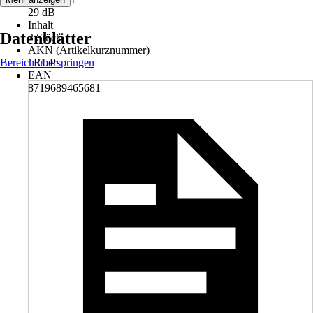
29 dB
Inhalt
Datenblätter
2 Stück
AKN (Artikelkurznummer)
Bereich überspringen
1RUP
EAN
8719689465681