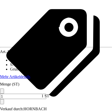
Art.-Nr.
12243849
Artikeltyp
:
Gehörschutz
SNR-Wert
:
29 dB
Grundfarbe
:
Schwarz
Mehr Artikeldetails
Menge (ST)
1 ST
Verkauf durch:
HORNBACH