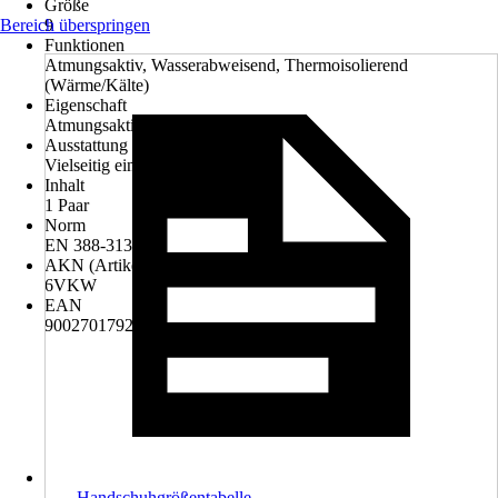
Größe
Bereich überspringen
9
Funktionen
Atmungsaktiv, Wasserabweisend, Thermoisolierend
(Wärme/Kälte)
Eigenschaft
Atmungsaktiv
Ausstattung
Vielseitig einsetzbar
Inhalt
1 Paar
Norm
EN 388-3131
AKN (Artikelkurznummer)
6VKW
EAN
9002701792896
Handschuhgrößentabelle