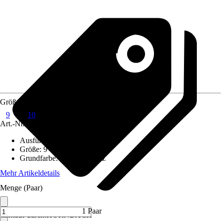
Größe
9
10
Art.-Nr.
7968737
Ausführung
:
Arbeitshandschuhe
Größe
:
9
Grundfarbe
:
Blau, Schwarz
Mehr Artikeldetails
Menge (Paar)
1 Paar
Verkauf durch:
HORNBACH