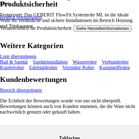
Produktsicherheit
führt.
Festgezurrt: Das GEBERIT FlowFit Systemrohr ML ist die ideale
Bereich überspringen
Wahl für verlässliche und sichere Installationen im Bereich Heizung
und Trinkwasser.
Verantwortlich für Produktsicherheit:
.
Siehe Herstellerinformationen
Weitere Kategorien
Liste überspringen
Bad & Sanitär
Sanitärinstallation
Wasserrohre
Verbundrohre
Kupferrohre
Edelstahlrohre
Verzinkte Rohre
Kunststoffrohre
Kundenbewertungen
Bereich überspringen
Die Echtheit der Bewertungen wurde von uns nicht überprüft.
Bewertungen können auch von Kunden stammen, die die Ware nicht
nachweislich genutzt oder gekauft haben.
Zahlarten