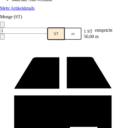
Mehr Artikeldetails
Menge (ST)
entspricht
1 ST
ST
m
50,00 m