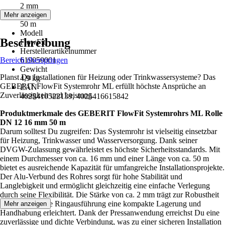
2 mm
Länge
Mehr anzeigen
50 m
Modell
Beschreibung
FlowFit
Herstellerartikelnummer
Bereich überspringen
619050001
Gewicht
Planst Du Installationen für Heizung oder Trinkwassersysteme? Das
4,9 kg
GEBERIT FlowFit Systemrohr ML erfüllt höchste Ansprüche an
EAN
Zuverlässigkeit und Leistung.
4025410522139, 4025416615842
Produktmerkmale des GEBERIT FlowFit Systemrohrs ML Rolle
DN 12 16 mm 50 m
Darum solltest Du zugreifen: Das Systemrohr ist vielseitig einsetzbar
für Heizung, Trinkwasser und Wasserversorgung. Dank seiner
DVGW-Zulassung gewährleistet es höchste Sicherheitsstandards. Mit
einem Durchmesser von ca. 16 mm und einer Länge von ca. 50 m
bietet es ausreichende Kapazität für umfangreiche Installationsprojekte.
Der Alu-Verbund des Rohres sorgt für hohe Stabilität und
Langlebigkeit und ermöglicht gleichzeitig eine einfache Verlegung
durch seine Flexibilität. Die Stärke von ca. 2 mm trägt zur Robustheit
bei, während die Ringausführung eine kompakte Lagerung und
Mehr anzeigen
Handhabung erleichtert. Dank der Pressanwendung erreichst Du eine
zuverlässige und dichte Verbindung, was zu einer sicheren Installation