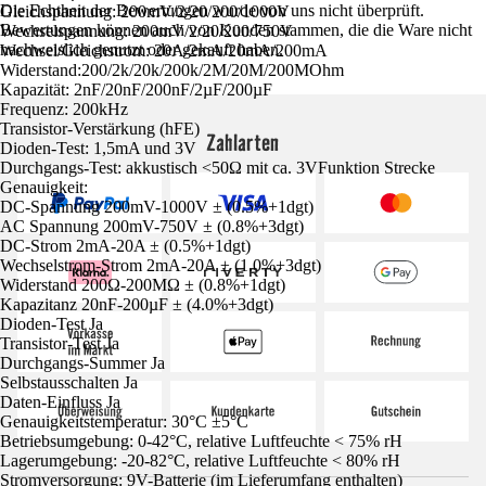
Die Echtheit der Bewertungen wurde von uns nicht überprüft.
Gleichspannung: 200mV/2/20/200/1000V
Bewertungen können auch von Kunden stammen, die die Ware nicht
Wechselspannung: 200mV/2/20/200/750V
nachweislich genutzt oder gekauft haben.
Wechsel/Gleichstrom: 20A/2mA/20mA/200mA
Widerstand:200/2k/20k/200k/2M/20M/200MOhm
Kapazität: 2nF/20nF/200nF/2µF/200µF
Frequenz: 200kHz
Transistor-Verstärkung (hFE)
Zahlarten
Dioden-Test: 1,5mA und 3V
Durchgangs-Test: akkustisch <50Ω mit ca. 3VFunktion Strecke
Genauigkeit:
DC-Spannung 200mV-1000V ± (0.5%+1dgt)
AC Spannung 200mV-750V ± (0.8%+3dgt)
DC-Strom 2mA-20A ± (0.5%+1dgt)
Wechselstrom-Strom 2mA-20A ± (1.0%+3dgt)
Widerstand 200Ω-200MΩ ± (0.8%+1dgt)
Kapazitanz 20nF-200µF ± (4.0%+3dgt)
Dioden-Test Ja
Transistor-Test Ja
Durchgangs-Summer Ja
Selbstausschalten Ja
Daten-Einfluss Ja
Genauigkeitstemperatur: 30°C ±5°C
Betriebsumgebung: 0-42°C, relative Luftfeuchte < 75% rH
Lagerumgebung: -20-82°C, relative Luftfeuchte < 80% rH
Stromversorgung: 9V-Batterie (im Lieferumfang enthalten)