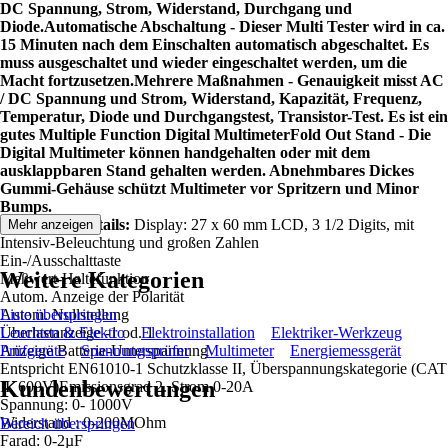
DC Spannung, Strom, Widerstand, Durchgang und
Diode.
Automatische Abschaltung - Dieser Multi Tester wird in ca.
15 Minuten nach dem Einschalten automatisch abgeschaltet. Es
muss ausgeschaltet und wieder eingeschaltet werden, um die
Macht fortzusetzen.
Mehrere Maßnahmen - Genauigkeit misst AC
/ DC Spannung und Strom, Widerstand, Kapazität, Frequenz,
Temperatur, Diode und Durchgangstest, Transistor-Test. Es ist ein
gutes Multiple Function Digital Multimeter
Fold Out Stand - Die
Digital Multimeter können handgehalten oder mit dem
ausklappbaren Stand gehalten werden. Abnehmbares Dickes
Gummi-Gehäuse schützt Multimeter vor Spritzern und Minor
Bumps.
Technische Details:
Display: 27 x 60 mm LCD, 3 1/2 Digits, mit
Mehr anzeigen
Intensiv-Beleuchtung und großen Zahlen
Ein-/Ausschalttaste
Weitere Kategorien
Meßwert-Haltefunktion
Autom. Anzeige der Polarität
Autom. Nullstellung
Liste überspringen
Überlastanzeige -1 od. 1
Leuchten & Elektro
Elektroinstallation
Elektriker-Werkzeug
Anzeige Batterie-Unterspannung
Prüfgeräte
Spannungsprüfer
Multimeter
Energiemessgerät
Entspricht EN61010-1 Schutzklasse II, Überspannungskategorie (CAT
Kundenbewertungen
II, 600V)Emissionsgrad 2. Strom 0-20A
Spannung: 0- 1000V
Widerstand : 0-200MOhm
Bereich überspringen
Farad: 0-2µF