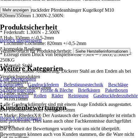
Merkmale Gasdruckfeder Pferdeanhänger Kugelkopf M10
Mehr anzeigen
820mm/350mm 1.300N-2.500N:
Produktsicherheit
* Federkraft: 1.300N - 2.500N
* Hub: 350mm +/-0,5-2mm
Bereich überspringen
* Lochmitte-Lochmitte: 820mm +/-0,5-2mm
* kompakte Bauform
Verantwortlich für Produktsicherheit:
.
Siehe Herstellerinformationen
* Erzeugt einen Druck von beispielsweise 750N = 75KG, 2.500N=
250KG
* Material: Stahl
Weitere Kategorien
* Robuste, stabile Ausführung. Dickerer Stahl an den Enden als bei
Vergleichsprodukten
Liste überspringen
* wartungsfrei
Eisenwaren
Gasdruckfedern
Befestigungstechnik
Beschläge
* Maße: siehe Bilder oben
Sicherheitstechnik
Profile & Bleche
Briefkästen
Paketboxen
* Farbe: schwarz
Hausnummern
Rollen
Räder
Reinigung
Gasdruckfederzubehör
* M10x10mm
* alle Gasdruckdämpfer sind mit einem Auge Endstück ausgestattet.
Kundenbewertungen
Der Lochdurchmesser beträgt Ø13mm
* Marke: RhedexX® Der Austausch der Gasdruckdämpfer ist einfach
Bereich überspringen
und problemlos. Dies kann auch ohne Fachkenntnisse durchgeführt
werden.
Die Echtheit der Bewertungen wurde von uns nicht überprüft.
Bewertungen können auch von Kunden stammen, die die Ware nicht
Gut zu wissen: