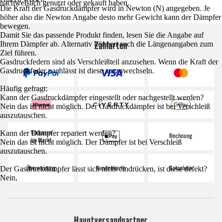
nachweislich genutzt oder gekauft haben.
Die Kraft der Gasdruckdämpfer wird in Newton (N) angegeben. Je
höher also die Newton Angabe desto mehr Gewicht kann der Dämpfer
bewegen.
Damit Sie das passende Produkt finden, lesen Sie die Angabe auf
Zahlarten
Ihrem Dämpfer ab. Alternativ können auch die Längenangaben zum
Ziel führen.
Gasdruckfedern sind als Verschleißteil anzusehen. Wenn die Kraft der
Gasdruckfeder nachlässt ist diese auszuwechseln.
Häufig gefragt:
Kann der Gasdruckdämpfer eingestellt oder nachgestellt werden?
Nein das ist nicht möglich. Der Gasdruckdämpfer ist bei Verschleiß
auszutauschen.
Kann der Dämpfer repariert werden?
Nein das ist nicht möglich. Der Dämpfer ist bei Verschleiß
auszutauschen.
Der Gasdruckdämpfer lässt sich nicht eindrücken, ist diese defekt?
Nein,
Hauptversandpartner