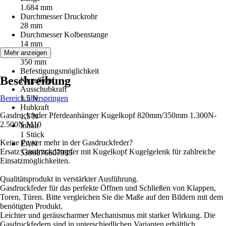
1.684 mm
Durchmesser Druckrohr
28 mm
Durchmesser Kolbenstange
14 mm
Hublänge
Mehr anzeigen
350 mm
Befestigungsmöglichkeit
Beschreibung
Kugelkopf
Ausschubkraft
Bereich überspringen
1,5 N
Hubkraft
Gasdruckfeder Pferdeanhänger Kugelkopf 820mm/350mm 1.300N-
1,5 N
2.500N M10
Inhalt
1 Stück
Keine Power mehr in der Gasdruckfeder?
EAN
Ersatz Gasdruckdämpfer mit Kugelkopf Kugelgelenk für zahlreiche
5390876607935
Einsatzmöglichkeiten.
Qualitätsprodukt in verstärkter Ausführung.
Gasdruckfeder für das perfekte Öffnen und Schließen von Klappen,
Toren, Türen. Bitte vergleichen Sie die Maße auf den Bildern mit dem
benötigten Produkt.
Leichter und geräuscharmer Mechanismus mit starker Wirkung. Die
Gasdruckfedern sind in unterschiedlichen Varianten erhältlich.