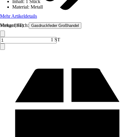
Inhalt
:
1 Stück
Material
:
Metall
Mehr Artikeldetails
Verkauf durch:
Menge (ST)
Gasdruckfeder Großhandel
1 ST