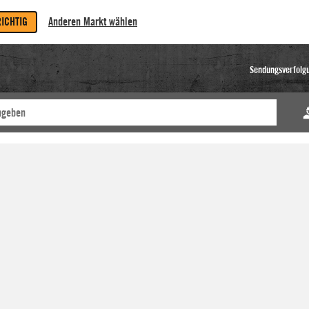
RICHTIG
Anderen Markt wählen
Sendungsverfolg