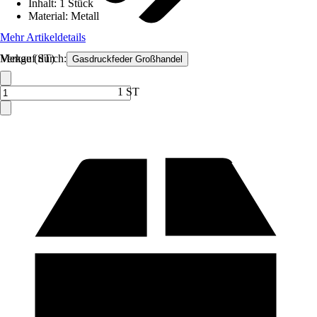
Inhalt
:
1 Stück
Material
:
Metall
Mehr Artikeldetails
Verkauf durch:
Menge (ST)
Gasdruckfeder Großhandel
1 ST