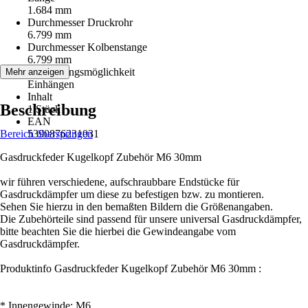
1.684 mm
Durchmesser Druckrohr
6.799 mm
Durchmesser Kolbenstange
6.799 mm
Befestigungsmöglichkeit
Mehr anzeigen
Einhängen
Inhalt
Beschreibung
1 Stück
EAN
Bereich überspringen
5390876231031
Gasdruckfeder Kugelkopf Zubehör M6 30mm
wir führen verschiedene, aufschraubbare Endstücke für
Gasdruckdämpfer um diese zu befestigen bzw. zu montieren.
Sehen Sie hierzu in den bemaßten Bildern die Größenangaben.
Die Zubehörteile sind passend für unsere universal Gasdruckdämpfer,
bitte beachten Sie die hierbei die Gewindeangabe vom
Gasdruckdämpfer.
Produktinfo Gasdruckfeder Kugelkopf Zubehör M6 30mm :
* Innengewinde: M6