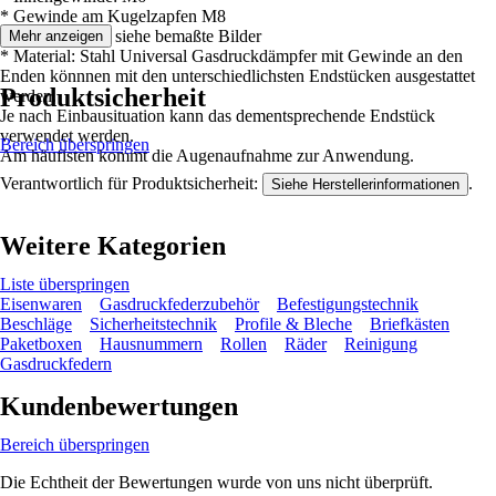
* Gewinde am Kugelzapfen M8
* Länge 30mm, siehe bemaßte Bilder
Mehr anzeigen
* Material: Stahl Universal Gasdruckdämpfer mit Gewinde an den
Enden könnnen mit den unterschiedlichsten Endstücken ausgestattet
Produktsicherheit
werden.
Je nach Einbausituation kann das dementsprechende Endstück
verwendet werden.
Bereich überspringen
Am häufisten kommt die Augenaufnahme zur Anwendung.
Verantwortlich für Produktsicherheit:
.
Siehe Herstellerinformationen
Weitere Kategorien
Liste überspringen
Eisenwaren
Gasdruckfederzubehör
Befestigungstechnik
Beschläge
Sicherheitstechnik
Profile & Bleche
Briefkästen
Paketboxen
Hausnummern
Rollen
Räder
Reinigung
Gasdruckfedern
Kundenbewertungen
Bereich überspringen
Die Echtheit der Bewertungen wurde von uns nicht überprüft.