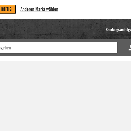
RICHTIG
Anderen Markt wählen
Sendungsverfolg